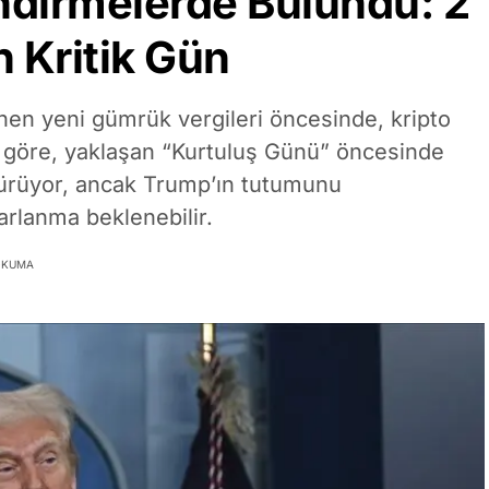
ndirmelerde Bulundu: 2
n Kritik Gün
nen yeni gümrük vergileri öncesinde, kripto
3’e göre, yaklaşan “Kurtuluş Günü” öncesinde
dürüyor, ancak Trump’ın tutumunu
rlanma beklenebilir.
 OKUMA