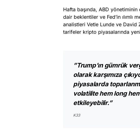
Hafta başında, ABD yönetiminin 
dair beklentiler ve Fed’in ılımlı 
analistleri Vetle Lunde ve Davi
tarifeler kripto piyasalarında yeni
”Trump’ın gümrük vergil
olarak karşımıza çıkı
piyasalarda toparlanma 
volatilite hem long he
etkileyebilir.”
K33