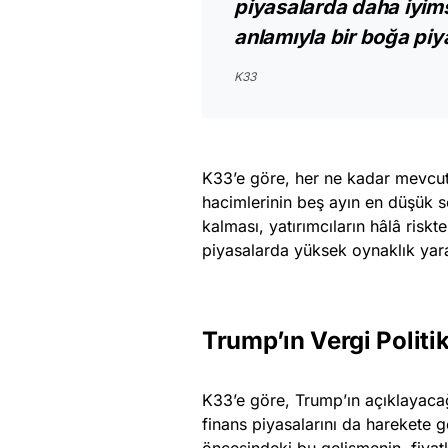
piyasalarda daha iyims
anlamıyla bir boğa piy
K33
K33’e göre, her ne kadar mevcut 
hacimlerinin beş ayın en düşük se
kalması, yatırımcıların hâlâ riskt
piyasalarda yüksek oynaklık yara
Trump’ın Vergi Politi
K33’e göre, Trump’ın açıklayacağı
finans piyasalarını da harekete 
öncesindeki bu gelişmenin, fiyatla