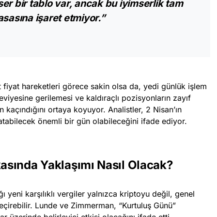
er bir tablo var, ancak bu iyimserlik tam
asasına işaret etmiyor.”
fiyat hareketleri görece sakin olsa da, yedi günlük işlem
viyesine gerilemesi ve kaldıraçlı pozisyonların zayıf
en kaçındığını ortaya koyuyor. Analistler, 2 Nisan’ın
tabilecek önemli bir gün olabileceğini ifade ediyor.
kasında Yaklaşımı Nasıl Olacak?
 yeni karşılıklı vergiler yalnızca kriptoyu değil, genel
geçirebilir. Lunde ve Zimmerman, “Kurtuluş Günü”
r üzerinde belirleyici etkisi olacağını ifade etti.