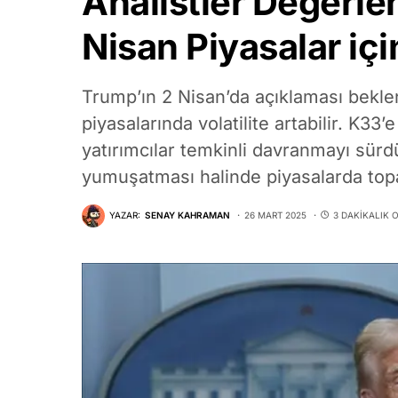
Analistler Değerle
Nisan Piyasalar içi
Trump’ın 2 Nisan’da açıklaması bekle
piyasalarında volatilite artabilir. K3
yatırımcılar temkinli davranmayı sür
yumuşatması halinde piyasalarda topa
YAZAR:
SENAY KAHRAMAN
26 MART 2025
3 DAKIKALIK