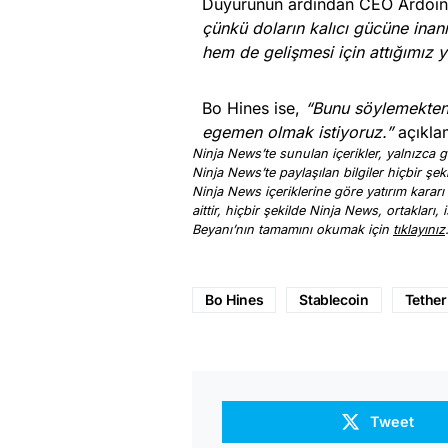
Duyurunun ardından CEO Ardoin
çünkü doların kalıcı gücüne inan
hem de gelişmesi için attığımız y
Bo Hines ise,
“Bunu söylemekten
egemen olmak istiyoruz.”
açıkla
Ninja News’te sunulan içerikler, yalnızca ge
Ninja News’te paylaşılan bilgiler hiçbir şek
Ninja News içeriklerine göre yatırım kararı
aittir, hiçbir şekilde Ninja News, ortakları
Beyanı’nın tamamını okumak için
tıklayınız
Bo Hines
Stablecoin
Tether
Tweet