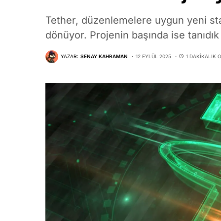
Tether, düzenlemelere uygun yeni sta
dönüyor. Projenin başında ise tanıdık b
YAZAR:
SENAY KAHRAMAN
12 EYLÜL 2025
1 DAKIKALIK