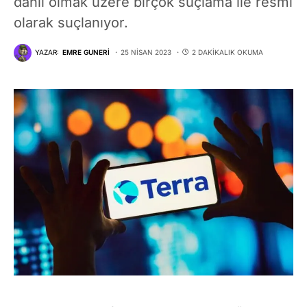
dahil olmak üzere birçok suçlama ile resmi
olarak suçlanıyor.
YAZAR:
EMRE GUNERI
25 NISAN 2023
2 DAKIKALIK OKUMA