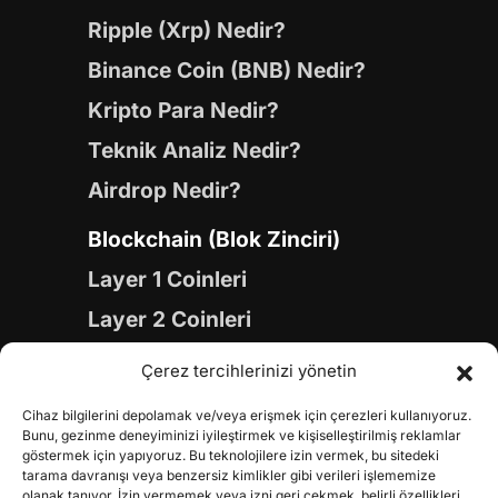
Ripple (Xrp) Nedir?
Binance Coin (BNB) Nedir?
Kripto Para Nedir?
Teknik Analiz Nedir?
Airdrop Nedir?
Blockchain (Blok Zinciri)
Layer 1 Coinleri
Layer 2 Coinleri
Yapay Zeka (AI) Coinleri
Çerez tercihlerinizi yönetin
Meme Coinleri
Cihaz bilgilerini depolamak ve/veya erişmek için çerezleri kullanıyoruz.
Gaming Coinleri
Bunu, gezinme deneyiminizi iyileştirmek ve kişiselleştirilmiş reklamlar
göstermek için yapıyoruz. Bu teknolojilere izin vermek, bu sitedeki
RWA Coinleri
tarama davranışı veya benzersiz kimlikler gibi verileri işlememize
olanak tanıyor. İzin vermemek veya izni geri çekmek, belirli özellikleri