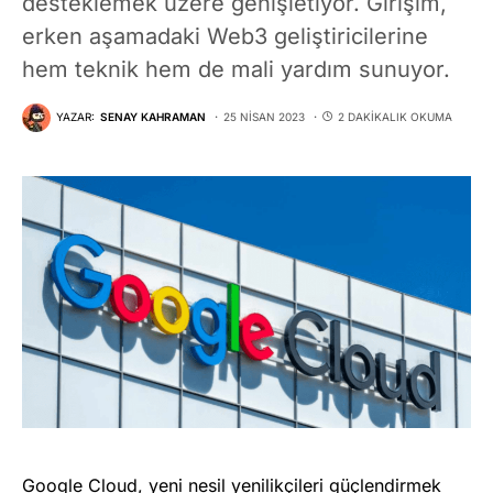
desteklemek üzere genişletiyor. Girişim,
erken aşamadaki Web3 geliştiricilerine
hem teknik hem de mali yardım sunuyor.
YAZAR:
SENAY KAHRAMAN
25 NISAN 2023
2 DAKIKALIK OKUMA
Google Cloud, yeni nesil yenilikçileri güçlendirmek