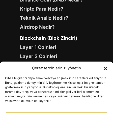
Kripto Para Nedir?
Teknik Analiz Nedir?
Airdrop Nedir?
Blockchain (Blok Zinciri)
Layer 1 Coinleri
Layer 2 Coinleri
Yapay Zeka (AI) Coinleri
Çerez tercihlerinizi yönetin
Meme Coinleri
Cihaz bilgilerini depolamak ve/veya erişmek için çerezleri kullanıyoruz.
Gaming Coinleri
Bunu, gezinme deneyiminizi iyileştirmek ve kişiselleştirilmiş reklamlar
göstermek için yapıyoruz. Bu teknolojilere izin vermek, bu sitedeki
RWA Coinleri
tarama davranışı veya benzersiz kimlikler gibi verileri işlememize
olanak tanıyor. İzin vermemek veya izni geri çekmek, belirli özellikleri
DeFi Coinleri
ve işlevleri olumsuz etkileyebilir.
DePIN Coinleri