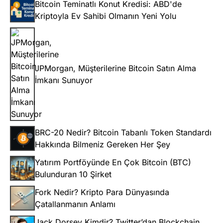
Bitcoin Teminatlı Konut Kredisi: ABD'de
Kriptoyla Ev Sahibi Olmanın Yeni Yolu
JPMorgan, Müşterilerine Bitcoin Satın Alma
İmkanı Sunuyor
BRC-20 Nedir? Bitcoin Tabanlı Token Standardı
Hakkında Bilmeniz Gereken Her Şey
Yatırım Portföyünde En Çok Bitcoin (BTC)
Bulunduran 10 Şirket
Fork Nedir? Kripto Para Dünyasında
Çatallanmanın Anlamı
Jack Dorsey Kimdir? Twitter’dan Blockchain