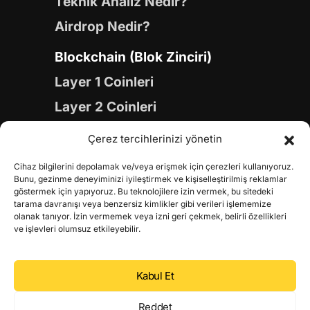
Teknik Analiz Nedir?
Airdrop Nedir?
Blockchain (Blok Zinciri)
Layer 1 Coinleri
Layer 2 Coinleri
Yapay Zeka (AI) Coinleri
Çerez tercihlerinizi yönetin
Meme Coinleri
Cihaz bilgilerini depolamak ve/veya erişmek için çerezleri kullanıyoruz.
Gaming Coinleri
Bunu, gezinme deneyiminizi iyileştirmek ve kişiselleştirilmiş reklamlar
göstermek için yapıyoruz. Bu teknolojilere izin vermek, bu sitedeki
RWA Coinleri
tarama davranışı veya benzersiz kimlikler gibi verileri işlememize
olanak tanıyor. İzin vermemek veya izni geri çekmek, belirli özellikleri
DeFi Coinleri
ve işlevleri olumsuz etkileyebilir.
DePIN Coinleri
Kabul Et
Metaverse Coinleri
Web 3.0 Coinleri
Reddet