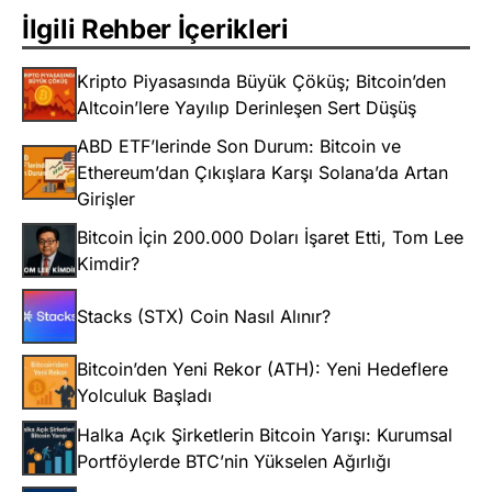
İlgili Rehber İçerikleri
Kripto Piyasasında Büyük Çöküş; Bitcoin’den
Altcoin’lere Yayılıp Derinleşen Sert Düşüş
ABD ETF’lerinde Son Durum: Bitcoin ve
Ethereum’dan Çıkışlara Karşı Solana’da Artan
Girişler
Bitcoin İçin 200.000 Doları İşaret Etti, Tom Lee
Kimdir?
Stacks (STX) Coin Nasıl Alınır?
Bitcoin’den Yeni Rekor (ATH): Yeni Hedeflere
Yolculuk Başladı
Halka Açık Şirketlerin Bitcoin Yarışı: Kurumsal
Portföylerde BTC’nin Yükselen Ağırlığı