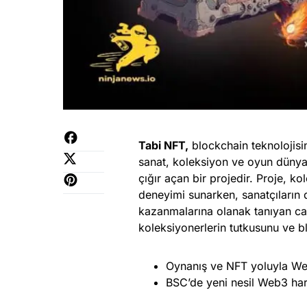
Tabi NFT,
blockchain teknolojisin
sanat, koleksiyon ve oyun düny
çığır açan bir projedir. Proje, ko
deneyimi sunarken, sanatçıların d
kazanmalarına olanak tanıyan canl
koleksiyonerlerin tutkusunu ve blok
Oynanış ve NFT yoluyla We
BSC’de yeni nesil Web3 hari