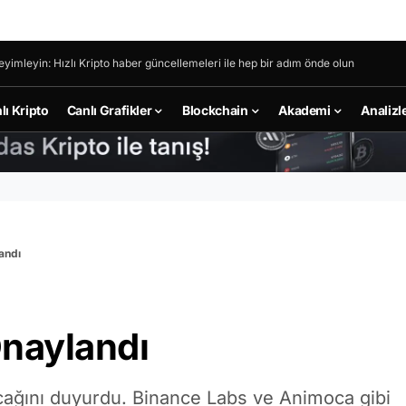
eyimleyin: Hızlı Kripto haber güncellemeleri ile hep bir adım önde olun
lı Kripto
Canlı Grafikler
Blockchain
Akademi
Analizl
andı
Onaylandı
acağını duyurdu. Binance Labs ve Animoca gibi