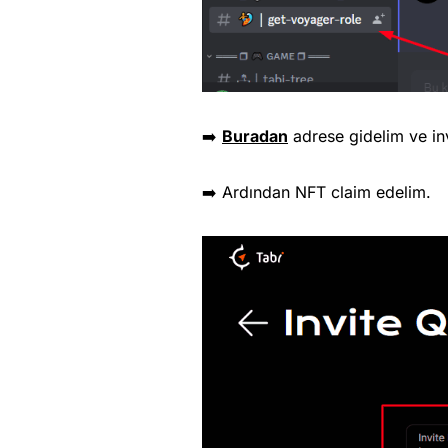
➡️
Buradan
adrese gidelim ve inv
➡️ Ardından NFT claim edelim.