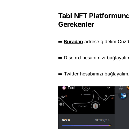
Tabi NFT Platformund
Gerekenler
➡️
Buradan
adrese gidelim Cüzd
➡️ Discord hesabımızı bağlayalı
➡️ Twitter hesabımızı bağlayalı