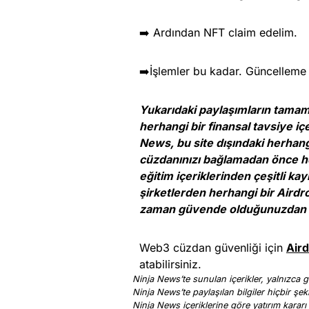
➡️ Ardından NFT claim edelim.
➡️İşlemler bu kadar. Güncelleme
Yukarıdaki paylaşımların tamamı e
herhangi bir finansal tavsiye iç
News, bu site dışındaki herhan
cüzdanınızı bağlamadan önce her
eğitim içeriklerinden çeşitli ka
şirketlerden herhangi bir Airdr
zaman güvende olduğunuzdan 
Web3 cüzdan güvenliği için
Aird
atabilirsiniz.
Ninja News’te sunulan içerikler, yalnızca ge
Ninja News’te paylaşılan bilgiler hiçbir şek
Ninja News içeriklerine göre yatırım kararı