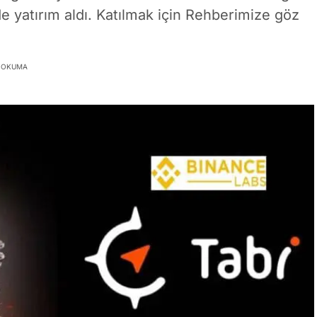
e yatırım aldı. Katılmak için Rehberimize göz
K OKUMA