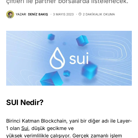
çiftleri ile partner borsalarda listelenecek.
YAZAR:
DENIZ BAKIŞ
3 MAYIS 2023
2 DAKIKALIK OKUMA
SUI Nedir?
Birinci Katman Blockchain, yani bir diğer adı ile Layer-
1 olan
Sui
, düşük gecikme ve
yüksek verimlilikle çalışıyor. Gerçek zamanlı işlem