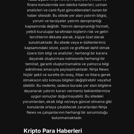
finans konularında son dakika haberleri, uzman
analizleri ve canlı fiyat güncellemeleri sunan bir
haber sitesidir. Bu sitede yer alan yatırım bilgisi,
yorum ve tavsiyeler yatırım danışmanlığı
kapsamında değildir. Yatırım danışmanlığı hizmeti,
yetkili kuruluşlar tarafından kişilerin risk ve getiri
tercihlerini dikkate alarak, kişiye özel olarak
sunulmaktadır. Bu sitede veya e-bültenlerimiz
kapsamındaki sözel, yazılı ve grafiksel dahil olmak
üzere tüm bilgi ve analizler; herhangi bir karara
dayanak oluşturması noktasında herhangi bir
teminat, garanti oluşturmamakta ve yalnızca bilgi
edinilmesi amacıyla paylaşılmaktadır. Ninja News
hiçbir şekil ve surette ön onay, ihbar ve ihtara gerek
olmaksızın söz konusu bilgileri değiştirebilir veyahut
silebilir. Bu nedenle, sadece burada yer alan bilgilere
dayanarak yatırım kararı vermeniz beklentilerinize
uygun sonuçlar doğurmayabilir. Bu sitedeki
yorumlardan, eksik bilgi ve/veya güncel olmama gibi
konularda ortaya çıkabilecek zararlardan Ninja
News ve çalışanlarının herhangi bir sorumluluğu
bulunmamaktadır.
Kripto Para Haberleri