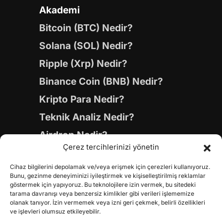
Akademi
Bitcoin (BTC) Nedir?
Solana (SOL) Nedir?
Ripple (Xrp) Nedir?
Binance Coin (BNB) Nedir?
Kripto Para Nedir?
Teknik Analiz Nedir?
Airdrop Nedir?
Çerez tercihlerinizi yönetin
Blockchain (Blok Zinciri)
Cihaz bilgilerini depolamak ve/veya erişmek için çerezleri kullanıyoruz.
Layer 1 Coinleri
Bunu, gezinme deneyiminizi iyileştirmek ve kişiselleştirilmiş reklamlar
göstermek için yapıyoruz. Bu teknolojilere izin vermek, bu sitedeki
Layer 2 Coinleri
tarama davranışı veya benzersiz kimlikler gibi verileri işlememize
olanak tanıyor. İzin vermemek veya izni geri çekmek, belirli özellikleri
Yapay Zeka (AI) Coinleri
ve işlevleri olumsuz etkileyebilir.