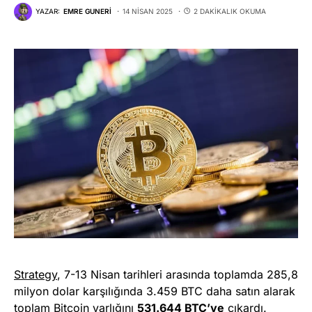
YAZAR:
EMRE GUNERI
14 NISAN 2025
2 DAKIKALIK OKUMA
Strategy
, 7-13 Nisan tarihleri arasında toplamda 285,8
milyon dolar karşılığında 3.459 BTC daha satın alarak
toplam
Bitcoin
varlığını
531.644 BTC’ye
çıkardı.