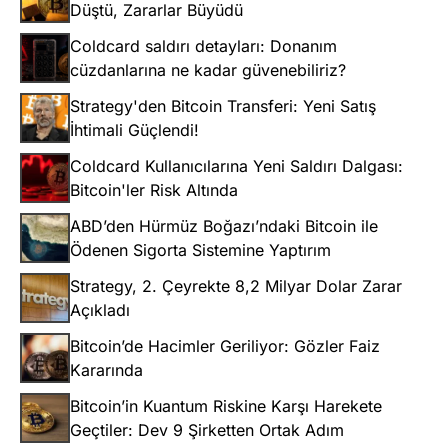
Düştü, Zararlar Büyüdü
Coldcard saldırı detayları: Donanım
cüzdanlarına ne kadar güvenebiliriz?
Strategy'den Bitcoin Transferi: Yeni Satış
İhtimali Güçlendi!
Coldcard Kullanıcılarına Yeni Saldırı Dalgası:
Bitcoin'ler Risk Altında
ABD’den Hürmüz Boğazı’ndaki Bitcoin ile
Ödenen Sigorta Sistemine Yaptırım
Strategy, 2. Çeyrekte 8,2 Milyar Dolar Zarar
Açıkladı
Bitcoin’de Hacimler Geriliyor: Gözler Faiz
Kararında
Bitcoin’in Kuantum Riskine Karşı Harekete
Geçtiler: Dev 9 Şirketten Ortak Adım