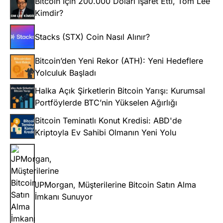
Bitcoin İçin 200.000 Doları İşaret Etti, Tom Lee
Kimdir?
Stacks (STX) Coin Nasıl Alınır?
Bitcoin’den Yeni Rekor (ATH): Yeni Hedeflere
Yolculuk Başladı
Halka Açık Şirketlerin Bitcoin Yarışı: Kurumsal
Portföylerde BTC’nin Yükselen Ağırlığı
Bitcoin Teminatlı Konut Kredisi: ABD'de
Kriptoyla Ev Sahibi Olmanın Yeni Yolu
JPMorgan, Müşterilerine Bitcoin Satın Alma
İmkanı Sunuyor