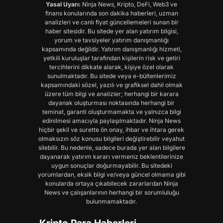
Yasal Uyarı:
Ninja News, Kripto, DeFi, Web3 ve
finans konularında son dakika haberleri, uzman
analizleri ve canlı fiyat güncellemeleri sunan bir
haber sitesidir. Bu sitede yer alan yatırım bilgisi,
yorum ve tavsiyeler yatırım danışmanlığı
kapsamında değildir. Yatırım danışmanlığı hizmeti,
yetkili kuruluşlar tarafından kişilerin risk ve getiri
tercihlerini dikkate alarak, kişiye özel olarak
sunulmaktadır. Bu sitede veya e-bültenlerimiz
kapsamındaki sözel, yazılı ve grafiksel dahil olmak
üzere tüm bilgi ve analizler; herhangi bir karara
dayanak oluşturması noktasında herhangi bir
teminat, garanti oluşturmamakta ve yalnızca bilgi
edinilmesi amacıyla paylaşılmaktadır. Ninja News
hiçbir şekil ve surette ön onay, ihbar ve ihtara gerek
olmaksızın söz konusu bilgileri değiştirebilir veyahut
silebilir. Bu nedenle, sadece burada yer alan bilgilere
dayanarak yatırım kararı vermeniz beklentilerinize
uygun sonuçlar doğurmayabilir. Bu sitedeki
yorumlardan, eksik bilgi ve/veya güncel olmama gibi
konularda ortaya çıkabilecek zararlardan Ninja
News ve çalışanlarının herhangi bir sorumluluğu
bulunmamaktadır.
Kripto Para Haberleri