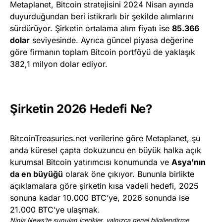
Metaplanet, Bitcoin stratejisini 2024 Nisan ayında
duyurduğundan beri istikrarlı bir şekilde alımlarını
sürdürüyor. Şirketin ortalama alım fiyatı ise
85.366
dolar
seviyesinde. Ayrıca güncel piyasa değerine
göre firmanın toplam Bitcoin portföyü de yaklaşık
382,1 milyon dolar ediyor.
Şirketin 2026 Hedefi Ne?
BitcoinTreasuries.net verilerine göre Metaplanet, şu
anda küresel çapta dokuzuncu en büyük halka açık
kurumsal Bitcoin yatırımcısı konumunda ve
Asya’nın
da en büyüğü
olarak öne çıkıyor. Bununla birlikte
açıklamalara göre şirketin kısa vadeli hedefi, 2025
sonuna kadar 10.000 BTC’ye, 2026 sonunda ise
21.000 BTC’ye ulaşmak.
Ninja News’te sunulan içerikler, yalnızca genel bilgilendirme