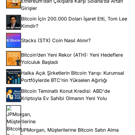
Ethereum’dan Çıkışlara Karşı Solana’da Artan
Girişler
Bitcoin İçin 200.000 Doları İşaret Etti, Tom Lee
Kimdir?
Stacks (STX) Coin Nasıl Alınır?
Bitcoin’den Yeni Rekor (ATH): Yeni Hedeflere
Yolculuk Başladı
Halka Açık Şirketlerin Bitcoin Yarışı: Kurumsal
Portföylerde BTC’nin Yükselen Ağırlığı
Bitcoin Teminatlı Konut Kredisi: ABD'de
Kriptoyla Ev Sahibi Olmanın Yeni Yolu
JPMorgan, Müşterilerine Bitcoin Satın Alma