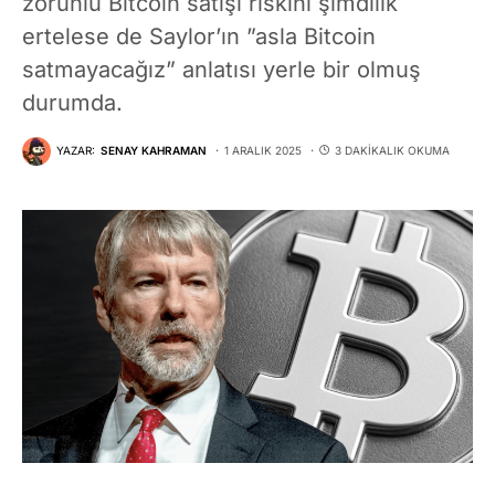
zorunlu Bitcoin satışı riskini şimdilik
ertelese de Saylor’ın ”asla Bitcoin
satmayacağız” anlatısı yerle bir olmuş
durumda.
YAZAR:
SENAY KAHRAMAN
1 ARALIK 2025
3 DAKIKALIK OKUMA