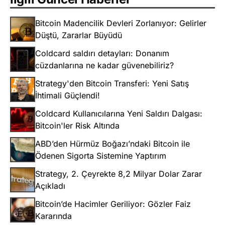
Bitcoin Madencilik Devleri Zorlanıyor: Gelirler
Düştü, Zararlar Büyüdü
Coldcard saldırı detayları: Donanım
cüzdanlarına ne kadar güvenebiliriz?
Strategy'den Bitcoin Transferi: Yeni Satış
İhtimali Güçlendi!
Coldcard Kullanıcılarına Yeni Saldırı Dalgası:
Bitcoin'ler Risk Altında
ABD’den Hürmüz Boğazı’ndaki Bitcoin ile
Ödenen Sigorta Sistemine Yaptırım
Strategy, 2. Çeyrekte 8,2 Milyar Dolar Zarar
Açıkladı
Bitcoin’de Hacimler Geriliyor: Gözler Faiz
Kararında