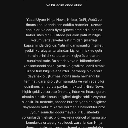
ve bir adım önde olun!
Yasal Uyarı:
Ninja News, Kripto, DeFi, Web3 ve
finans konularında son dakika haberleri, uzman
analizleri ve canlı fiyat güncellemeleri sunan bir
haber sitesidir. Bu sitede yer alan yatırım bilgisi,
yorum ve tavsiyeler yatırım danışmanlığı
kapsamında değildir. Yatırım danışmanlığı hizmeti,
yetkili kuruluşlar tarafından kişilerin risk ve getiri
tercihlerini dikkate alarak, kişiye özel olarak
sunulmaktadır. Bu sitede veya e-bültenlerimiz
kapsamındaki sözel, yazılı ve grafiksel dahil olmak
üzere tüm bilgi ve analizler; herhangi bir karara
dayanak oluşturması noktasında herhangi bir
teminat, garanti oluşturmamakta ve yalnızca bilgi
edinilmesi amacıyla paylaşılmaktadır. Ninja News
hiçbir şekil ve surette ön onay, ihbar ve ihtara gerek
olmaksızın söz konusu bilgileri değiştirebilir veyahut
silebilir. Bu nedenle, sadece burada yer alan bilgilere
dayanarak yatırım kararı vermeniz beklentilerinize
uygun sonuçlar doğurmayabilir. Bu sitedeki
yorumlardan, eksik bilgi ve/veya güncel olmama gibi
konularda ortaya çıkabilecek zararlardan Ninja
News ve çalışanlarının herhangi bir sorumluluğu