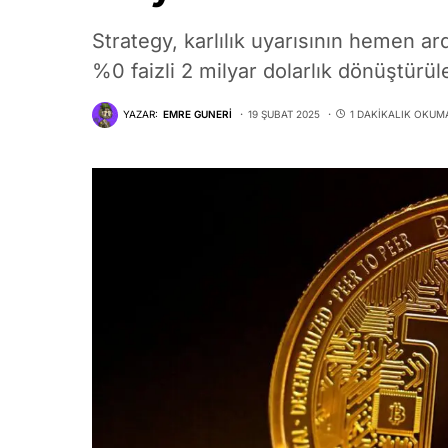
Strategy, karlılık uyarısının hemen a
%0 faizli 2 milyar dolarlık dönüştürüleb
YAZAR:
EMRE GUNERI
19 ŞUBAT 2025
1 DAKIKALIK OKUM