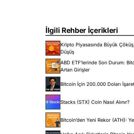
İlgili Rehber İçerikleri
Kripto Piyasasında Büyük Çöküş; 
Düşüş
ABD ETF’lerinde Son Durum: Bitc
Artan Girişler
Bitcoin İçin 200.000 Doları İşare
Stacks (STX) Coin Nasıl Alınır?
Bitcoin’den Yeni Rekor (ATH): Ye