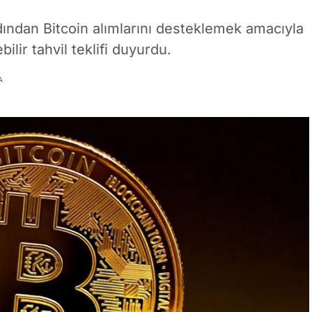
rdından Bitcoin alımlarını desteklemek amacıyla
ilir tahvil teklifi duyurdu.
A