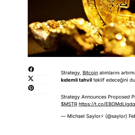
Strategy,
Bitcoin
alımlarını artırm
kıdemli tahvil
teklif edeceğini d
Strategy Announces Proposed Pri
$MSTR
https://t.co/EBOMdLlgd
— Michael Saylor⚡️ (@saylor)
Fe