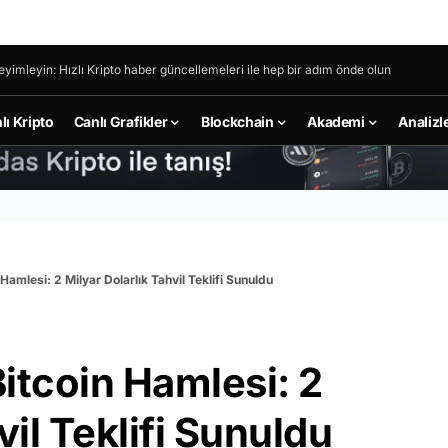
eyimleyin: Hızlı Kripto haber güncellemeleri ile hep bir adım önde olun
lı Kripto
Canlı Grafikler
Blockchain
Akademi
Analizl
Hamlesi: 2 Milyar Dolarlık Tahvil Teklifi Sunuldu
itcoin Hamlesi: 2
vil Teklifi Sunuldu