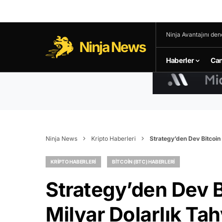
Ninja Avantajını den
Ninja News
Haberler
Can
Ninja News
Kripto Haberleri
Strategy’den Dev Bitcoin 
KRIPTO HABERLERI
BITCOIN (BTC) HABERLERI
Strategy’den Dev B
Milyar Dolarlık Tah