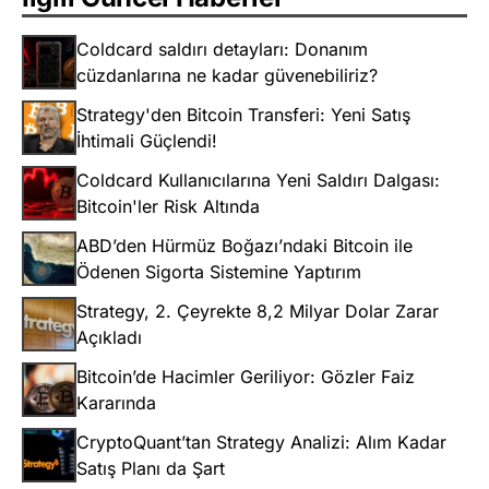
Coldcard saldırı detayları: Donanım
cüzdanlarına ne kadar güvenebiliriz?
Strategy'den Bitcoin Transferi: Yeni Satış
İhtimali Güçlendi!
Coldcard Kullanıcılarına Yeni Saldırı Dalgası:
Bitcoin'ler Risk Altında
ABD’den Hürmüz Boğazı’ndaki Bitcoin ile
Ödenen Sigorta Sistemine Yaptırım
Strategy, 2. Çeyrekte 8,2 Milyar Dolar Zarar
Açıkladı
Bitcoin’de Hacimler Geriliyor: Gözler Faiz
Kararında
CryptoQuant’tan Strategy Analizi: Alım Kadar
Satış Planı da Şart