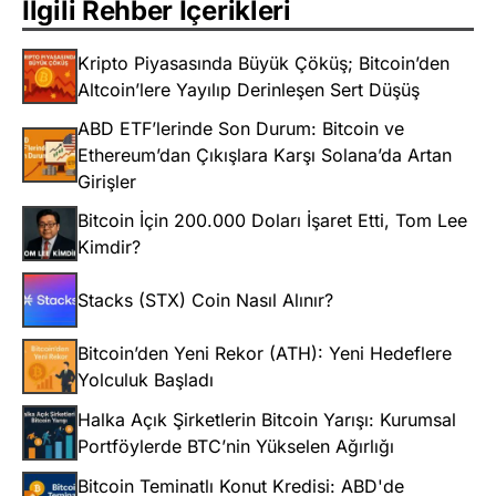
İlgili Rehber İçerikleri
Kripto Piyasasında Büyük Çöküş; Bitcoin’den
Altcoin’lere Yayılıp Derinleşen Sert Düşüş
ABD ETF’lerinde Son Durum: Bitcoin ve
Ethereum’dan Çıkışlara Karşı Solana’da Artan
Girişler
Bitcoin İçin 200.000 Doları İşaret Etti, Tom Lee
Kimdir?
Stacks (STX) Coin Nasıl Alınır?
Bitcoin’den Yeni Rekor (ATH): Yeni Hedeflere
Yolculuk Başladı
Halka Açık Şirketlerin Bitcoin Yarışı: Kurumsal
Portföylerde BTC’nin Yükselen Ağırlığı
Bitcoin Teminatlı Konut Kredisi: ABD'de