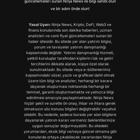
güncellemeleri sunan Ninja News ile bilgi sahibi olun
ve bir adım önde olun!
Yasal Uyarı:
Ninja News, Kripto, DeFi, Web3 ve
finans konularında son dakika haberleri, uzman
analizleri ve canlı fiyat güncellemeleri sunan bir
haber sitesidir. Bu sitede yer alan yatırım bilgisi,
yorum ve tavsiyeler yatırım danışmanlığı
kapsamında değildir. Yatırım danışmanlığı hizmeti,
yetkili kuruluşlar tarafından kişilerin risk ve getiri
tercihlerini dikkate alarak, kişiye özel olarak
sunulmaktadır. Bu sitede veya e-bültenlerimiz
kapsamındaki sözel, yazılı ve grafiksel dahil olmak
üzere tüm bilgi ve analizler; herhangi bir karara
dayanak oluşturması noktasında herhangi bir
teminat, garanti oluşturmamakta ve yalnızca bilgi
edinilmesi amacıyla paylaşılmaktadır. Ninja News
hiçbir şekil ve surette ön onay, ihbar ve ihtara gerek
olmaksızın söz konusu bilgileri değiştirebilir veyahut
silebilir. Bu nedenle, sadece burada yer alan bilgilere
dayanarak yatırım kararı vermeniz beklentilerinize
uygun sonuçlar doğurmayabilir. Bu sitedeki
yorumlardan, eksik bilgi ve/veya güncel olmama gibi
konularda ortaya çıkabilecek zararlardan Ninja