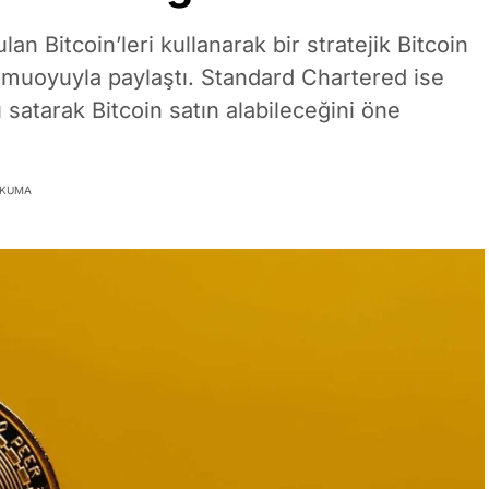
n Bitcoin’leri kullanarak bir stratejik Bitcoin
amuoyuyla paylaştı. Standard Chartered ise
ı satarak Bitcoin satın alabileceğini öne
OKUMA