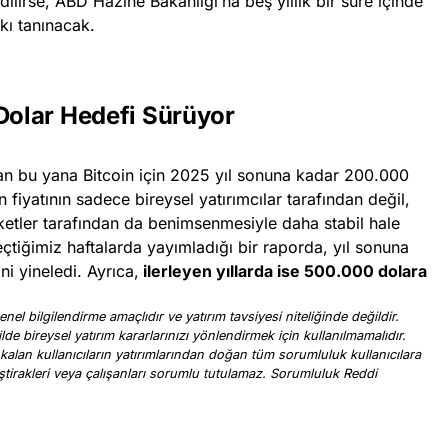
dilirse, ABD Hazine Bakanlığı’na beş yıllık bir süre içinde
kı tanınacak.
 Dolar Hedefi Sürüyor
dan bu yana Bitcoin için 2025 yıl sonuna kadar 200.000
’in fiyatının sadece bireysel yatırımcılar tarafından değil,
ketler tarafından da benimsenmesiyle daha stabil hale
çtiğimiz haftalarda yayımladığı bir raporda, yıl sonuna
i yineledi. Ayrıca,
ilerleyen yıllarda ise 500.000 dolara
nel bilgilendirme amaçlıdır ve yatırım tavsiyesi niteliğinde değildir.
ilde bireysel yatırım kararlarınızı yönlendirmek için kullanılmamalıdır.
 kalan kullanıcıların yatırımlarından doğan tüm sorumluluk kullanıcılara
, iştirakleri veya çalışanları sorumlu tutulamaz. Sorumluluk Reddi
.