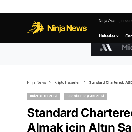
Ninja Avantajını den
Ninja News
Haberler
Can
Ninja News
Kripto Haberleri
Standard Chartered, ABD’
KRIPTO HABERLERI
BITCOIN (BTC) HABERLERI
Standard Chartered
Almak için Altın S