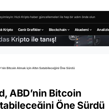
eyimleyin: Hızlı Kripto haber güncellemeleri ile hep bir adım önde olun
lı Kripto
Canlı Grafikler
Blockchain
Akademi
Analizl
nin Bitcoin Almak için Altın Satabileceğini Öne Sürdü
, ABD’nin Bitcoin
atabileceğini Öne Sürdü