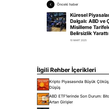
Önceki haber
Küresel Piyasala
Dalgalı: ABD ve Ç
Misilleme Tarifel
Belirsizlik Yarattı
10 MART 2025
İlgili Rehber İçerikleri
Kripto Piyasasında Büyük Çöküş; 
Düşüş
ABD ETF’lerinde Son Durum: Bitc
Artan Girişler