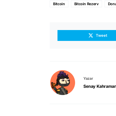
Bitcoin
Bitcoin Rezerv
Dona
Tweet
Yazar
Senay Kahrama