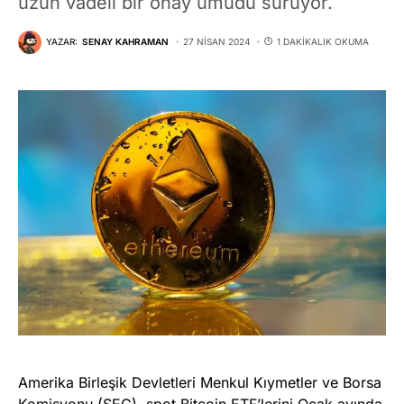
uzun vadeli bir onay umudu sürüyor.
YAZAR:
SENAY KAHRAMAN
27 NISAN 2024
1 DAKIKALIK OKUMA
Amerika Birleşik Devletleri Menkul Kıymetler ve Borsa
Komisyonu (SEC), spot Bitcoin ETF’lerini Ocak ayında