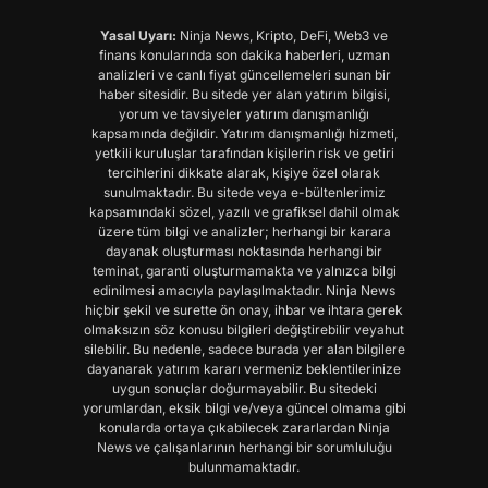
Yasal Uyarı:
Ninja News, Kripto, DeFi, Web3 ve
finans konularında son dakika haberleri, uzman
analizleri ve canlı fiyat güncellemeleri sunan bir
haber sitesidir. Bu sitede yer alan yatırım bilgisi,
yorum ve tavsiyeler yatırım danışmanlığı
kapsamında değildir. Yatırım danışmanlığı hizmeti,
yetkili kuruluşlar tarafından kişilerin risk ve getiri
tercihlerini dikkate alarak, kişiye özel olarak
sunulmaktadır. Bu sitede veya e-bültenlerimiz
kapsamındaki sözel, yazılı ve grafiksel dahil olmak
üzere tüm bilgi ve analizler; herhangi bir karara
dayanak oluşturması noktasında herhangi bir
teminat, garanti oluşturmamakta ve yalnızca bilgi
edinilmesi amacıyla paylaşılmaktadır. Ninja News
hiçbir şekil ve surette ön onay, ihbar ve ihtara gerek
olmaksızın söz konusu bilgileri değiştirebilir veyahut
silebilir. Bu nedenle, sadece burada yer alan bilgilere
dayanarak yatırım kararı vermeniz beklentilerinize
uygun sonuçlar doğurmayabilir. Bu sitedeki
yorumlardan, eksik bilgi ve/veya güncel olmama gibi
konularda ortaya çıkabilecek zararlardan Ninja
News ve çalışanlarının herhangi bir sorumluluğu
bulunmamaktadır.