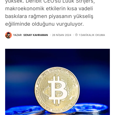
yüksek. Deribit CEO’su Luuk Strijers,
makroekonomik etkilerin kısa vadeli
baskılara rağmen piyasanın yükseliş
eğiliminde olduğunu vurguluyor.
YAZAR:
SENAY KAHRAMAN
26 NISAN 2024
1 DAKIKALIK OKUMA