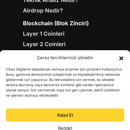
Teknik Analiz Nedir?
Airdrop Nedir?
Blockchain (Blok Zinciri)
Layer 1 Coinleri
Layer 2 Coinleri
Yapay Zeka (AI) Coinleri
Çerez tercihlerinizi yönetin
Meme Coinleri
Cihaz bilgilerini depolamak ve/veya erişmek için çerezleri kullanıyoruz.
Gaming Coinleri
Bunu, gezinme deneyiminizi iyileştirmek ve kişiselleştirilmiş reklamlar
göstermek için yapıyoruz. Bu teknolojilere izin vermek, bu sitedeki
RWA Coinleri
tarama davranışı veya benzersiz kimlikler gibi verileri işlememize
olanak tanıyor. İzin vermemek veya izni geri çekmek, belirli özellikleri
DeFi Coinleri
ve işlevleri olumsuz etkileyebilir.
DePIN Coinleri
Kabul Et
Metaverse Coinleri
Web 3.0 Coinleri
Reddet