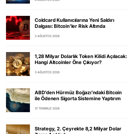
Coldcard Kullanıcılarına Yeni Saldırı
Dalgası: Bitcoin’ler Risk Altında
3 AĞUSTOS 2026
1,28 Milyar Dolarlık Token Kilidi Açılacak:
Hangi Altcoinler Öne Çıkıyor?
3 AĞUSTOS 2026
ABD’den Hürmüz Boğazı’ndaki Bitcoin
ile Ödenen Sigorta Sistemine Yaptırım
31 TEMMUZ 2026
Strategy, 2. Çeyrekte 8,2 Milyar Dolar