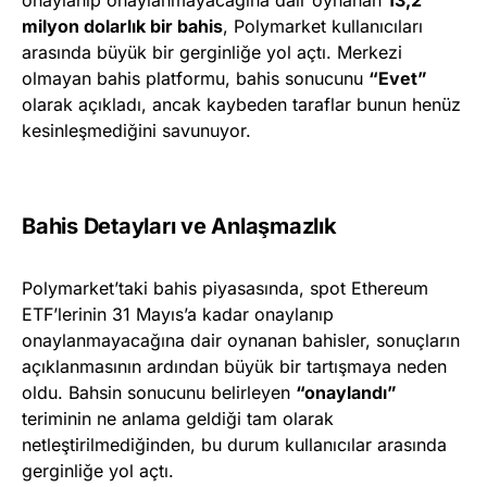
milyon dolarlık bir bahis
, Polymarket kullanıcıları
arasında büyük bir gerginliğe yol açtı. Merkezi
olmayan bahis platformu, bahis sonucunu
“Evet”
olarak açıkladı, ancak kaybeden taraflar bunun henüz
kesinleşmediğini savunuyor.
Bahis Detayları ve Anlaşmazlık
Polymarket’taki bahis piyasasında, spot Ethereum
ETF’lerinin 31 Mayıs’a kadar onaylanıp
onaylanmayacağına dair oynanan bahisler, sonuçların
açıklanmasının ardından büyük bir tartışmaya neden
oldu. Bahsin sonucunu belirleyen
“onaylandı”
teriminin ne anlama geldiği tam olarak
netleştirilmediğinden, bu durum kullanıcılar arasında
gerginliğe yol açtı.