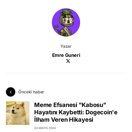
Yazar
Emre Guneri
Önceki haber
Meme Efsanesi "Kabosu"
Hayatını Kaybetti: Dogecoin'e
İlham Veren Hikayesi
24 MAYIS 2024