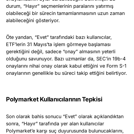
durum, “Hayır” seçmenlerinin paralarını yatırmış
olabileceği bir sürecin tamamlanmasının uzun zaman
alabileceğini gösteriyor.
Öte yandan, “Evet” tarafındaki bazı kullanıcılar,
ETF’lerin 31 Mayıs’ta işlem görmeye başlaması
gerektiğini değil, sadece “onay” almasının yeterli
olduğunu savunuyor. Bazı uzmanlar da, SEC’in 19b-4
onaylarını nihai onay olarak kabul ettiğini ve Form S-1
onaylarının genellikle bu süreci takip ettiğini belirtiyor.
Polymarket Kullanıcılarının Tepkisi
Son olarak bahis sonucu “Evet” olarak açıklandıktan
sonra, “Hayır” tarafında yer alan kullanıcılar
Polymarket’e karşı suç duyurusunda bulunucaklarını,