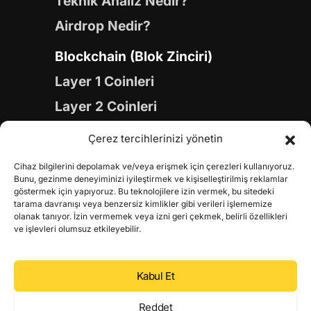
Teknik Analiz Nedir?
Airdrop Nedir?
Blockchain (Blok Zinciri)
Layer 1 Coinleri
Layer 2 Coinleri
Yapay Zeka (AI) Coinleri
Çerez tercihlerinizi yönetin
Meme Coinleri
Cihaz bilgilerini depolamak ve/veya erişmek için çerezleri kullanıyoruz.
Gaming Coinleri
Bunu, gezinme deneyiminizi iyileştirmek ve kişiselleştirilmiş reklamlar
göstermek için yapıyoruz. Bu teknolojilere izin vermek, bu sitedeki
RWA Coinleri
tarama davranışı veya benzersiz kimlikler gibi verileri işlememize
olanak tanıyor. İzin vermemek veya izni geri çekmek, belirli özellikleri
DeFi Coinleri
ve işlevleri olumsuz etkileyebilir.
DePIN Coinleri
Kabul Et
Metaverse Coinleri
Web 3.0 Coinleri
Reddet