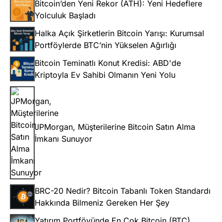
Bitcoin’den Yeni Rekor (ATH): Yeni Hedeflere
Yolculuk Başladı
Halka Açık Şirketlerin Bitcoin Yarışı: Kurumsal
Portföylerde BTC’nin Yükselen Ağırlığı
Bitcoin Teminatlı Konut Kredisi: ABD'de
Kriptoyla Ev Sahibi Olmanın Yeni Yolu
JPMorgan, Müşterilerine Bitcoin Satın Alma
İmkanı Sunuyor
BRC-20 Nedir? Bitcoin Tabanlı Token Standardı
Hakkında Bilmeniz Gereken Her Şey
Yatırım Portföyünde En Çok Bitcoin (BTC)