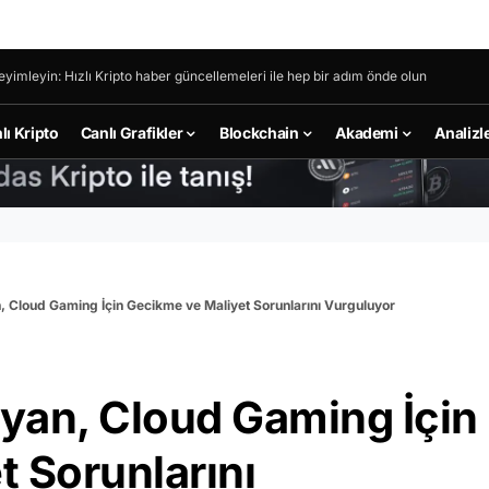
eyimleyin: Hızlı Kripto haber güncellemeleri ile hep bir adım önde olun
lı Kripto
Canlı Grafikler
Blockchain
Akademi
Analizl
 Cloud Gaming İçin Gecikme ve Maliyet Sorunlarını Vurguluyor
yan, Cloud Gaming İçin
 Sorunlarını