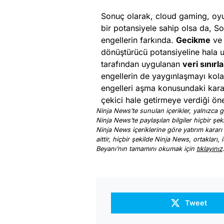
Sonuç olarak, cloud gaming, oyun
bir potansiyele sahip olsa da, 
engellerin farkında.
Gecikme
v
dönüştürücü potansiyeline hala um
tarafından uygulanan
veri sınırl
engellerin de yaygınlaşmayı kola
engelleri aşma konusundaki kararl
çekici hale getirmeye verdiği ön
Ninja News’te sunulan içerikler, yalnızca ge
Ninja News’te paylaşılan bilgiler hiçbir şek
Ninja News içeriklerine göre yatırım kararı
aittir, hiçbir şekilde Ninja News, ortakları
Beyanı’nın tamamını okumak için
tıklayınız
Tweet