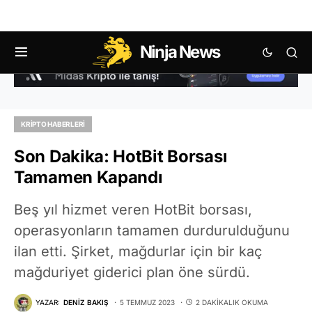
Ninja News
KRIPTO HABERLERI
Son Dakika: HotBit Borsası
Tamamen Kapandı
Beş yıl hizmet veren HotBit borsası,
operasyonların tamamen durdurulduğunu
ilan etti. Şirket, mağdurlar için bir kaç
mağduriyet giderici plan öne sürdü.
YAZAR:
DENIZ BAKIŞ
5 TEMMUZ 2023
2 DAKIKALIK OKUMA