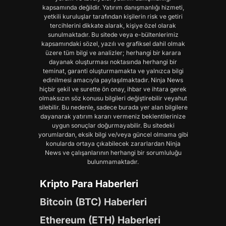
kapsamında değildir. Yatırım danışmanlığı hizmeti,
yetkili kuruluşlar tarafından kişilerin risk ve getiri
tercihlerini dikkate alarak, kişiye özel olarak
sunulmaktadır. Bu sitede veya e-bültenlerimiz
kapsamındaki sözel, yazılı ve grafiksel dahil olmak
üzere tüm bilgi ve analizler; herhangi bir karara
dayanak oluşturması noktasında herhangi bir
teminat, garanti oluşturmamakta ve yalnızca bilgi
edinilmesi amacıyla paylaşılmaktadır. Ninja News
hiçbir şekil ve surette ön onay, ihbar ve ihtara gerek
olmaksızın söz konusu bilgileri değiştirebilir veyahut
silebilir. Bu nedenle, sadece burada yer alan bilgilere
dayanarak yatırım kararı vermeniz beklentilerinize
uygun sonuçlar doğurmayabilir. Bu sitedeki
yorumlardan, eksik bilgi ve/veya güncel olmama gibi
konularda ortaya çıkabilecek zararlardan Ninja
News ve çalışanlarının herhangi bir sorumluluğu
bulunmamaktadır.
Kripto Para Haberleri
Bitcoin (BTC) Haberleri
Ethereum (ETH) Haberleri