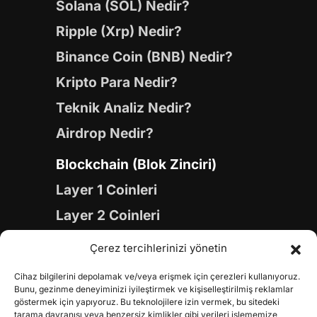
Solana (SOL) Nedir?
Ripple (Xrp) Nedir?
Binance Coin (BNB) Nedir?
Kripto Para Nedir?
Teknik Analiz Nedir?
Airdrop Nedir?
Blockchain (Blok Zinciri)
Layer 1 Coinleri
Layer 2 Coinleri
Yapay Zeka (AI) Coinleri
Çerez tercihlerinizi yönetin
Meme Coinleri
Cihaz bilgilerini depolamak ve/veya erişmek için çerezleri kullanıyoruz.
Gaming Coinleri
Bunu, gezinme deneyiminizi iyileştirmek ve kişiselleştirilmiş reklamlar
göstermek için yapıyoruz. Bu teknolojilere izin vermek, bu sitedeki
tarama davranışı veya benzersiz kimlikler gibi verileri işlememize