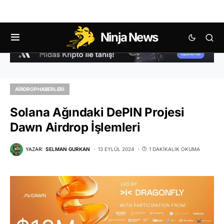
Ninja News
AIRDROP HABERLERI
Solana Ağındaki DePIN Projesi
Dawn Airdrop İşlemleri
YAZAR:
SELMAN GURKAN
13 EYLÜL 2024
1 DAKIKALIK OKUMA