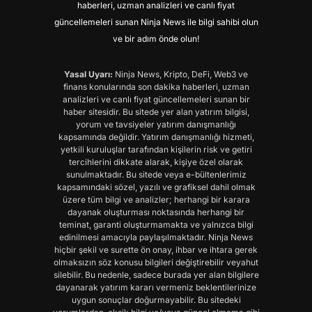
haberleri, uzman analizleri ve canlı fiyat
güncellemeleri sunan Ninja News ile bilgi sahibi olun
ve bir adım önde olun!
Yasal Uyarı:
Ninja News, Kripto, DeFi, Web3 ve
finans konularında son dakika haberleri, uzman
analizleri ve canlı fiyat güncellemeleri sunan bir
haber sitesidir. Bu sitede yer alan yatırım bilgisi,
yorum ve tavsiyeler yatırım danışmanlığı
kapsamında değildir. Yatırım danışmanlığı hizmeti,
yetkili kuruluşlar tarafından kişilerin risk ve getiri
tercihlerini dikkate alarak, kişiye özel olarak
sunulmaktadır. Bu sitede veya e-bültenlerimiz
kapsamındaki sözel, yazılı ve grafiksel dahil olmak
üzere tüm bilgi ve analizler; herhangi bir karara
dayanak oluşturması noktasında herhangi bir
teminat, garanti oluşturmamakta ve yalnızca bilgi
edinilmesi amacıyla paylaşılmaktadır. Ninja News
hiçbir şekil ve surette ön onay, ihbar ve ihtara gerek
olmaksızın söz konusu bilgileri değiştirebilir veyahut
silebilir. Bu nedenle, sadece burada yer alan bilgilere
dayanarak yatırım kararı vermeniz beklentilerinize
uygun sonuçlar doğurmayabilir. Bu sitedeki