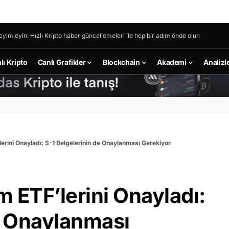
eyimleyin: Hızlı Kripto haber güncellemeleri ile hep bir adım önde olun
lı Kripto
Canlı Grafikler
Blockchain
Akademi
Analizl
erini Onayladı: S-1 Belgelerinin de Onaylanması Gerekiyor
 ETF’lerini Onayladı:
e Onaylanması