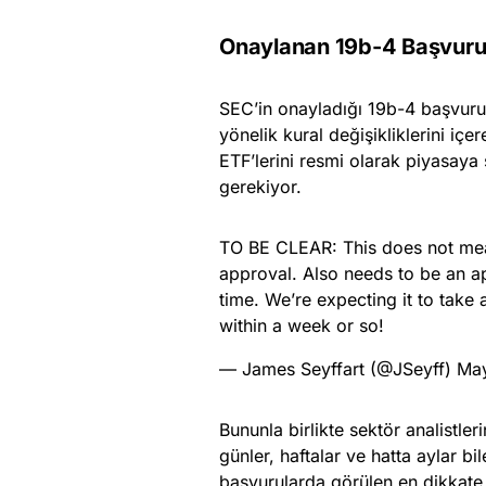
Onaylanan 19b-4 Başvurul
SEC’in onayladığı 19b-4 başvurul
yönelik kural değişikliklerini iç
ETF’lerini resmi olarak piyasaya 
gerekiyor.
TO BE CLEAR: This does not mean
approval. Also needs to be an a
time. We’re expecting it to tak
within a week or so!
— James Seyffart (@JSeyff)
May
Bununla birlikte sektör analistle
günler, haftalar ve hatta aylar bile
başvurularda görülen en dikkate 