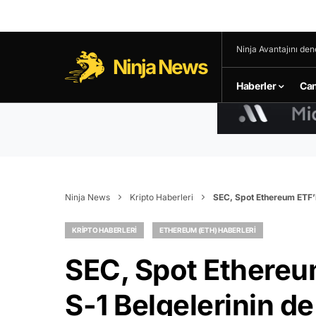
Ninja Avantajını den
Ninja News
Haberler
Can
Ninja News
Kripto Haberleri
SEC, Spot Ethereum ETF’l
KRIPTO HABERLERI
ETHEREUM (ETH) HABERLERI
SEC, Spot Ethereum
S-1 Belgelerinin d