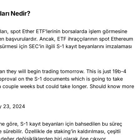
arı Nedir?
arı, spot Ether ETF’lerinin borsalarda işlem görmesine
eren başvurulardır. Ancak, ETF ihraççılarının spot Ethereum
sürmesi için SEC’in ilgili S-1 kayıt beyanlarını imzalaması
 they will begin trading tomorrow. This is just 19b-4
pproval on the S-1 documents which is going to take
e a couple weeks but could take longer. Should know more
 23, 2024
rine göre, S-1 kayıt beyanları için bahsedilen bu süreç
 sürebilir. Özellikle de staking’in kaldırılması, çeşitli
değer değişikliklerden biri olarak öne çıkıyor.