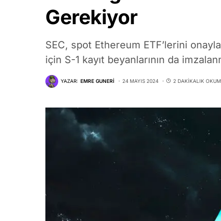
Gerekiyor
SEC, spot Ethereum ETF’lerini onayla
için S-1 kayıt beyanlarının da imzala
YAZAR:
EMRE GUNERI
24 MAYIS 2024
2 DAKIKALIK OKU