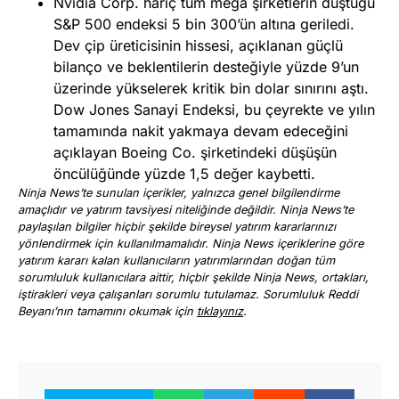
Nvidia Corp. hariç tüm mega şirketlerin düştüğü
S&P 500 endeksi 5 bin 300’ün altına geriledi.
Dev çip üreticisinin hissesi, açıklanan güçlü
bilanço ve beklentilerin desteğiyle yüzde 9’un
üzerinde yükselerek kritik bin dolar sınırını aştı.
Dow Jones Sanayi Endeksi, bu çeyrekte ve yılın
tamamında nakit yakmaya devam edeceğini
açıklayan Boeing Co. şirketindeki düşüşün
öncülüğünde yüzde 1,5 değer kaybetti.
Ninja News’te sunulan içerikler, yalnızca genel bilgilendirme
amaçlıdır ve yatırım tavsiyesi niteliğinde değildir. Ninja News’te
paylaşılan bilgiler hiçbir şekilde bireysel yatırım kararlarınızı
yönlendirmek için kullanılmamalıdır. Ninja News içeriklerine göre
yatırım kararı kalan kullanıcıların yatırımlarından doğan tüm
sorumluluk kullanıcılara aittir, hiçbir şekilde Ninja News, ortakları,
iştirakleri veya çalışanları sorumlu tutulamaz. Sorumluluk Reddi
Beyanı’nın tamamını okumak için
tıklayınız
.