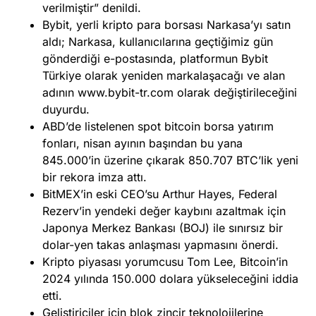
verilmiştir” denildi.
Bybit, yerli kripto para borsası Narkasa’yı satın
aldı; Narkasa, kullanıcılarına geçtiğimiz gün
gönderdiği e-postasında, platformun Bybit
Türkiye olarak yeniden markalaşacağı ve alan
adının www.bybit-tr.com olarak değiştirileceğini
duyurdu.
ABD’de listelenen spot bitcoin borsa yatırım
fonları, nisan ayının başından bu yana
845.000’in üzerine çıkarak 850.707 BTC’lik yeni
bir rekora imza attı.
BitMEX’in eski CEO’su Arthur Hayes, Federal
Rezerv’in yendeki değer kaybını azaltmak için
Japonya Merkez Bankası (BOJ) ile sınırsız bir
dolar-yen takas anlaşması yapmasını önerdi.
Kripto piyasası yorumcusu Tom Lee, Bitcoin’in
2024 yılında 150.000 dolara yükseleceğini iddia
etti.
Geliştiriciler için blok zincir teknolojilerine