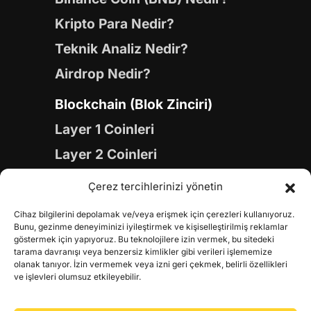
Kripto Para Nedir?
Teknik Analiz Nedir?
Airdrop Nedir?
Blockchain (Blok Zinciri)
Layer 1 Coinleri
Layer 2 Coinleri
Yapay Zeka (AI) Coinleri
Çerez tercihlerinizi yönetin
Meme Coinleri
Cihaz bilgilerini depolamak ve/veya erişmek için çerezleri kullanıyoruz.
Gaming Coinleri
Bunu, gezinme deneyiminizi iyileştirmek ve kişiselleştirilmiş reklamlar
göstermek için yapıyoruz. Bu teknolojilere izin vermek, bu sitedeki
RWA Coinleri
tarama davranışı veya benzersiz kimlikler gibi verileri işlememize
olanak tanıyor. İzin vermemek veya izni geri çekmek, belirli özellikleri
DeFi Coinleri
ve işlevleri olumsuz etkileyebilir.
DePIN Coinleri