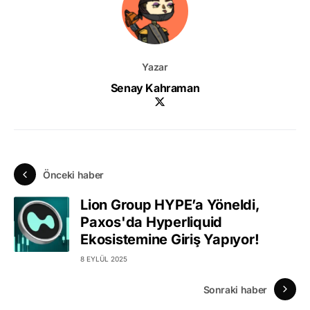
Yazar
Senay Kahraman
Önceki haber
Lion Group HYPE’a Yöneldi,
Paxos'da Hyperliquid
Ekosistemine Giriş Yapıyor!
8 EYLÜL 2025
Sonraki haber