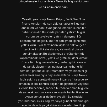
güncellemeleri sunan Ninja News ile bilgi sahibi olun
ve bir adım önde olun!
Yasal Uyarı:
Ninja News, Kripto, DeFi, Web3 ve
finans konularında son dakika haberleri, uzman
analizleri ve canlı fiyat güncellemeleri sunan bir
haber sitesidir. Bu sitede yer alan yatırım bilgisi,
yorum ve tavsiyeler yatırım danışmanlığı
kapsamında değildir. Yatırım danışmanlığı hizmeti,
yetkili kuruluşlar tarafından kişilerin risk ve getiri
tercihlerini dikkate alarak, kişiye özel olarak
sunulmaktadır. Bu sitede veya e-bültenlerimiz
kapsamındaki sözel, yazılı ve grafiksel dahil olmak
üzere tüm bilgi ve analizler; herhangi bir karara
dayanak oluşturması noktasında herhangi bir
teminat, garanti oluşturmamakta ve yalnızca bilgi
edinilmesi amacıyla paylaşılmaktadır. Ninja News
hiçbir şekil ve surette ön onay, ihbar ve ihtara gerek
olmaksızın söz konusu bilgileri değiştirebilir veyahut
silebilir. Bu nedenle, sadece burada yer alan bilgilere
dayanarak yatırım kararı vermeniz beklentilerinize
uygun sonuçlar doğurmayabilir. Bu sitedeki
yorumlardan, eksik bilgi ve/veya güncel olmama gibi
konularda ortaya çıkabilecek zararlardan Ninja