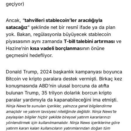
geçiyor)
Ancak, “
tahvilleri stablecoin’ler aracılığıyla
satacağız
” şeklinde net bir resmî ifade ya da plan
yok. Bakan, regülasyonla büyüyecek stablecoin
piyasasının aynı zamanda
T-bill talebini artırması
ve
Hazine’nin
kısa vadeli borçlanma
sının önüne
geçmesini hedefliyor.
Donald Trump, 2024 başkanlık kampanyası boyunca
Bitcoin ve kripto paralara destek vermişti. Birkaç kez
konuşmasında ABD’nin ulusal borcuna da atıfta
bulunan Trump, 35 trilyon dolarlık borcun kripto
paralar yardımıyla da kapanabileceğini ima etmişti.
Ninja News’te sunulan içerikler, yalnızca genel bilgilendirme
amaçlıdır ve yatırım tavsiyesi niteliğinde değildir. Ninja News’te
paylaşılan bilgiler hiçbir şekilde bireysel yatırım kararlarınızı
yönlendirmek için kullanılmamalıdır. Ninja News içeriklerine göre
yatırım kararı kalan kullanıcıların yatırımlarından doğan tüm