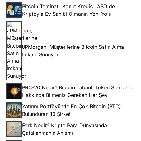
Bitcoin Teminatlı Konut Kredisi: ABD'de
Kriptoyla Ev Sahibi Olmanın Yeni Yolu
JPMorgan, Müşterilerine Bitcoin Satın Alma
İmkanı Sunuyor
BRC-20 Nedir? Bitcoin Tabanlı Token Standardı
Hakkında Bilmeniz Gereken Her Şey
Yatırım Portföyünde En Çok Bitcoin (BTC)
Bulunduran 10 Şirket
Fork Nedir? Kripto Para Dünyasında
Çatallanmanın Anlamı