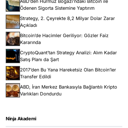
ABD’den Hürmüz Boğazı’ndaki Bitcoin ile
Ödenen Sigorta Sistemine Yaptırım
Strategy, 2. Çeyrekte 8,2 Milyar Dolar Zarar
Açıkladı
Bitcoin’de Hacimler Geriliyor: Gözler Faiz
Kararında
CryptoQuant’tan Strategy Analizi: Alım Kadar
Satış Planı da Şart
2017’den Bu Yana Hareketsiz Olan Bitcoin’ler
Transfer Edildi
ABD, İran Merkez Bankasıyla Bağlantılı Kripto
Varlıkları Dondurdu
Ninja Akademi