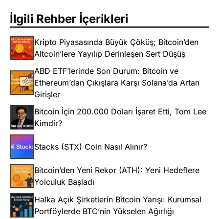
İlgili Rehber İçerikleri
Kripto Piyasasında Büyük Çöküş; Bitcoin’den
Altcoin’lere Yayılıp Derinleşen Sert Düşüş
ABD ETF’lerinde Son Durum: Bitcoin ve
Ethereum’dan Çıkışlara Karşı Solana’da Artan
Girişler
Bitcoin İçin 200.000 Doları İşaret Etti, Tom Lee
Kimdir?
Stacks (STX) Coin Nasıl Alınır?
Bitcoin’den Yeni Rekor (ATH): Yeni Hedeflere
Yolculuk Başladı
Halka Açık Şirketlerin Bitcoin Yarışı: Kurumsal
Portföylerde BTC’nin Yükselen Ağırlığı