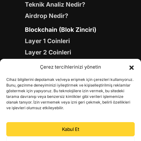
Teknik Analiz Nedir?
Airdrop Nedir?
Blockchain (Blok Zinciri)
Layer 1 Coinleri
Layer 2 Coinleri
Yapay Zeka (AI) Coinleri
Çerez tercihlerinizi yönetin
Meme Coinleri
Cihaz bilgilerini depolamak ve/veya erişmek için çerezleri kullanıyoruz.
Gaming Coinleri
Bunu, gezinme deneyiminizi iyileştirmek ve kişiselleştirilmiş reklamlar
göstermek için yapıyoruz. Bu teknolojilere izin vermek, bu sitedeki
RWA Coinleri
tarama davranışı veya benzersiz kimlikler gibi verileri işlememize
olanak tanıyor. İzin vermemek veya izni geri çekmek, belirli özellikleri
DeFi Coinleri
ve işlevleri olumsuz etkileyebilir.
DePIN Coinleri
Kabul Et
Metaverse Coinleri