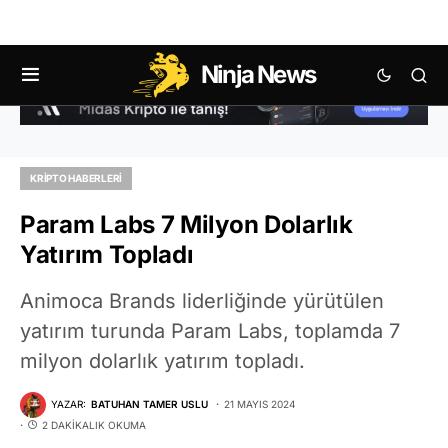
Ninja News
KRIPTO HABERLERI
Param Labs 7 Milyon Dolarlık
Yatırım Topladı
Animoca Brands liderliğinde yürütülen
yatırım turunda Param Labs, toplamda 7
milyon dolarlık yatırım topladı.
YAZAR:
BATUHAN TAMER USLU
21 MAYIS 2024
2 DAKIKALIK OKUMA