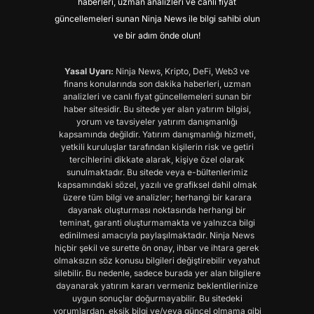
haberleri, uzman analizleri ve canlı fiyat
güncellemeleri sunan Ninja News ile bilgi sahibi olun
ve bir adım önde olun!
Yasal Uyarı:
Ninja News, Kripto, DeFi, Web3 ve
finans konularında son dakika haberleri, uzman
analizleri ve canlı fiyat güncellemeleri sunan bir
haber sitesidir. Bu sitede yer alan yatırım bilgisi,
yorum ve tavsiyeler yatırım danışmanlığı
kapsamında değildir. Yatırım danışmanlığı hizmeti,
yetkili kuruluşlar tarafından kişilerin risk ve getiri
tercihlerini dikkate alarak, kişiye özel olarak
sunulmaktadır. Bu sitede veya e-bültenlerimiz
kapsamındaki sözel, yazılı ve grafiksel dahil olmak
üzere tüm bilgi ve analizler; herhangi bir karara
dayanak oluşturması noktasında herhangi bir
teminat, garanti oluşturmamakta ve yalnızca bilgi
edinilmesi amacıyla paylaşılmaktadır. Ninja News
hiçbir şekil ve surette ön onay, ihbar ve ihtara gerek
olmaksızın söz konusu bilgileri değiştirebilir veyahut
silebilir. Bu nedenle, sadece burada yer alan bilgilere
dayanarak yatırım kararı vermeniz beklentilerinize
uygun sonuçlar doğurmayabilir. Bu sitedeki
yorumlardan, eksik bilgi ve/veya güncel olmama gibi