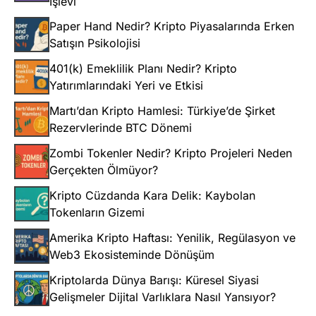
İşlevi
Paper Hand Nedir? Kripto Piyasalarında Erken
Satışın Psikolojisi
401(k) Emeklilik Planı Nedir? Kripto
Yatırımlarındaki Yeri ve Etkisi
Martı’dan Kripto Hamlesi: Türkiye’de Şirket
Rezervlerinde BTC Dönemi
Zombi Tokenler Nedir? Kripto Projeleri Neden
Gerçekten Ölmüyor?
Kripto Cüzdanda Kara Delik: Kaybolan
Tokenların Gizemi
Amerika Kripto Haftası: Yenilik, Regülasyon ve
Web3 Ekosisteminde Dönüşüm
Kriptolarda Dünya Barışı: Küresel Siyasi
Gelişmeler Dijital Varlıklara Nasıl Yansıyor?