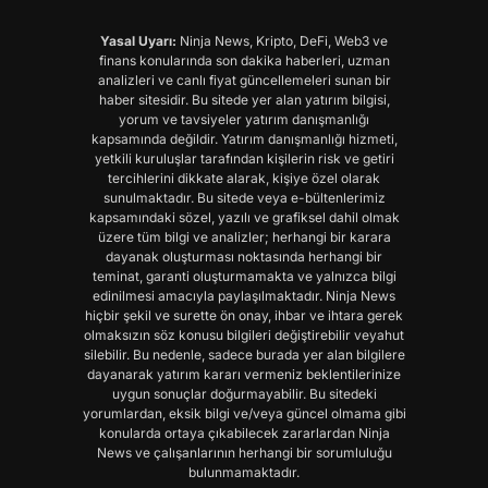
Yasal Uyarı:
Ninja News, Kripto, DeFi, Web3 ve
finans konularında son dakika haberleri, uzman
analizleri ve canlı fiyat güncellemeleri sunan bir
haber sitesidir. Bu sitede yer alan yatırım bilgisi,
yorum ve tavsiyeler yatırım danışmanlığı
kapsamında değildir. Yatırım danışmanlığı hizmeti,
yetkili kuruluşlar tarafından kişilerin risk ve getiri
tercihlerini dikkate alarak, kişiye özel olarak
sunulmaktadır. Bu sitede veya e-bültenlerimiz
kapsamındaki sözel, yazılı ve grafiksel dahil olmak
üzere tüm bilgi ve analizler; herhangi bir karara
dayanak oluşturması noktasında herhangi bir
teminat, garanti oluşturmamakta ve yalnızca bilgi
edinilmesi amacıyla paylaşılmaktadır. Ninja News
hiçbir şekil ve surette ön onay, ihbar ve ihtara gerek
olmaksızın söz konusu bilgileri değiştirebilir veyahut
silebilir. Bu nedenle, sadece burada yer alan bilgilere
dayanarak yatırım kararı vermeniz beklentilerinize
uygun sonuçlar doğurmayabilir. Bu sitedeki
yorumlardan, eksik bilgi ve/veya güncel olmama gibi
konularda ortaya çıkabilecek zararlardan Ninja
News ve çalışanlarının herhangi bir sorumluluğu
bulunmamaktadır.