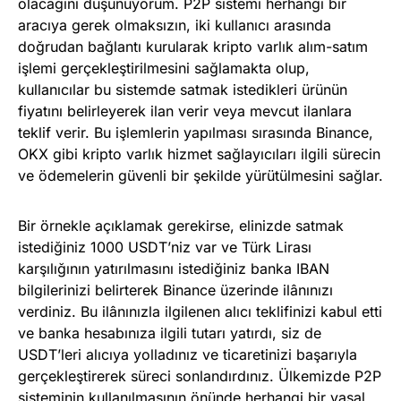
olacağını düşünüyorum. P2P sistemi herhangi bir
aracıya gerek olmaksızın, iki kullanıcı arasında
doğrudan bağlantı kurularak kripto varlık alım-satım
işlemi gerçekleştirilmesini sağlamakta olup,
kullanıcılar bu sistemde satmak istedikleri ürünün
fiyatını belirleyerek ilan verir veya mevcut ilanlara
teklif verir. Bu işlemlerin yapılması sırasında Binance,
OKX gibi kripto varlık hizmet sağlayıcıları ilgili sürecin
ve ödemelerin güvenli bir şekilde yürütülmesini sağlar.
Bir örnekle açıklamak gerekirse, elinizde satmak
istediğiniz 1000 USDT’niz var ve Türk Lirası
karşılığının yatırılmasını istediğiniz banka IBAN
bilgilerinizi belirterek Binance üzerinde ilânınızı
verdiniz. Bu ilânınızla ilgilenen alıcı teklifinizi kabul etti
ve banka hesabınıza ilgili tutarı yatırdı, siz de
USDT’leri alıcıya yolladınız ve ticaretinizi başarıyla
gerçekleştirerek süreci sonlandırdınız. Ülkemizde P2P
sisteminin kullanılmasının önünde herhangi bir yasal