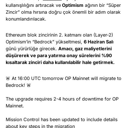
kullanışlılığını artıracak ve
Optimism
ağının bir “Süper
Zincir” olma hırsına doğru çok önemli bir adım olarak
konumlandırılacak.
Ethereum blok zincirinin 2. katmanı olan (Layer-2)
Optimism’in “Bedrock” yükseltmesi,
6 Haziran Sal
ı
günü yürürlüğe girecek.
Amacı, gaz maliyetlerini
düşürerek ve para yatırma onay sürelerini %90
kısaltarak zinciri daha kullanılabilir hale getirmek.
🚨 At 16:00 UTC tomorrow OP Mainnet will migrate to
Bedrock! 🚨
The upgrade requires 2-4 hours of downtime for OP
Mainnet.
Mission Control has been updated to include details
about key steps in the migration