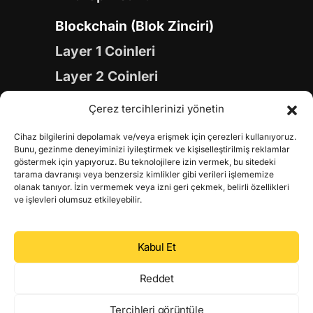
Blockchain (Blok Zinciri)
Layer 1 Coinleri
Layer 2 Coinleri
Yapay Zeka (AI) Coinleri
Çerez tercihlerinizi yönetin
Meme Coinleri
Cihaz bilgilerini depolamak ve/veya erişmek için çerezleri kullanıyoruz.
Gaming Coinleri
Bunu, gezinme deneyiminizi iyileştirmek ve kişiselleştirilmiş reklamlar
göstermek için yapıyoruz. Bu teknolojilere izin vermek, bu sitedeki
RWA Coinleri
tarama davranışı veya benzersiz kimlikler gibi verileri işlememize
olanak tanıyor. İzin vermemek veya izni geri çekmek, belirli özellikleri
DeFi Coinleri
ve işlevleri olumsuz etkileyebilir.
DePIN Coinleri
Kabul Et
Metaverse Coinleri
Web 3.0 Coinleri
Reddet
Coin Türevleri
Tercihleri görüntüle