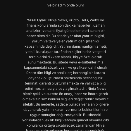
ve bir adım önde olun!
Yasal Uyarı:
Ninja News, Kripto, DeFi, Web3 ve
finans konularında son dakika haberleri, uzman
analizleri ve canlı fiyat güncellemeleri sunan bir
haber sitesidir. Bu sitede yer alan yatırım bilgisi,
yorum ve tavsiyeler yatırım danışmanlığı
kapsamında değildir. Yatırım danışmanlığı hizmeti,
yetkili kuruluşlar tarafından kişilerin risk ve getiri
tercihlerini dikkate alarak, kişiye özel olarak
sunulmaktadır. Bu sitede veya e-bültenlerimiz
kapsamındaki sözel, yazılı ve grafiksel dahil olmak
üzere tüm bilgi ve analizler; herhangi bir karara
dayanak oluşturması noktasında herhangi bir
teminat, garanti oluşturmamakta ve yalnızca bilgi
edinilmesi amacıyla paylaşılmaktadır. Ninja News
hiçbir şekil ve surette ön onay, ihbar ve ihtara gerek
olmaksızın söz konusu bilgileri değiştirebilir veyahut
silebilir. Bu nedenle, sadece burada yer alan bilgilere
dayanarak yatırım kararı vermeniz beklentilerinize
uygun sonuçlar doğurmayabilir. Bu sitedeki
yorumlardan, eksik bilgi ve/veya güncel olmama gibi
konularda ortaya çıkabilecek zararlardan Ninja
News ve çalışanlarının herhangi bir sorumluluğu