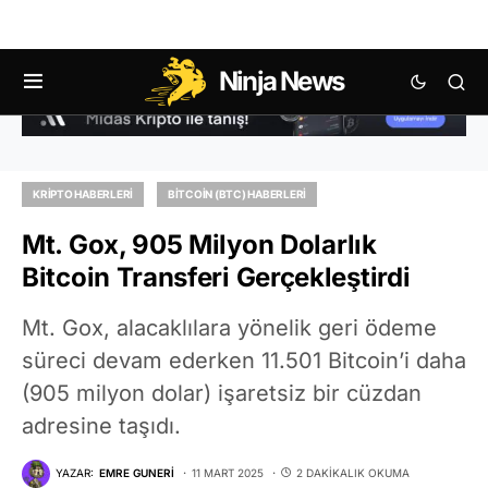
Ninja News
KRIPTO HABERLERI
BITCOIN (BTC) HABERLERI
Mt. Gox, 905 Milyon Dolarlık
Bitcoin Transferi Gerçekleştirdi
Mt. Gox, alacaklılara yönelik geri ödeme
süreci devam ederken 11.501 Bitcoin’i daha
(905 milyon dolar) işaretsiz bir cüzdan
adresine taşıdı.
YAZAR:
EMRE GUNERI
11 MART 2025
2 DAKIKALIK OKUMA