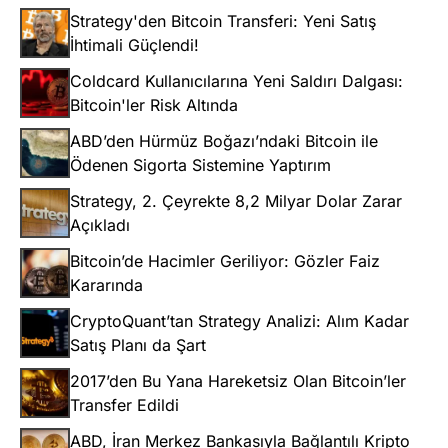
Strategy'den Bitcoin Transferi: Yeni Satış
İhtimali Güçlendi!
Coldcard Kullanıcılarına Yeni Saldırı Dalgası:
Bitcoin'ler Risk Altında
ABD’den Hürmüz Boğazı’ndaki Bitcoin ile
Ödenen Sigorta Sistemine Yaptırım
Strategy, 2. Çeyrekte 8,2 Milyar Dolar Zarar
Açıkladı
Bitcoin’de Hacimler Geriliyor: Gözler Faiz
Kararında
CryptoQuant’tan Strategy Analizi: Alım Kadar
Satış Planı da Şart
2017’den Bu Yana Hareketsiz Olan Bitcoin’ler
Transfer Edildi
ABD, İran Merkez Bankasıyla Bağlantılı Kripto