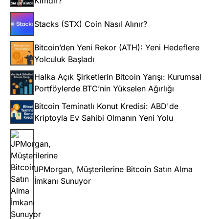
Kimdir?
Stacks (STX) Coin Nasıl Alınır?
Bitcoin’den Yeni Rekor (ATH): Yeni Hedeflere
Yolculuk Başladı
Halka Açık Şirketlerin Bitcoin Yarışı: Kurumsal
Portföylerde BTC’nin Yükselen Ağırlığı
Bitcoin Teminatlı Konut Kredisi: ABD'de
Kriptoyla Ev Sahibi Olmanın Yeni Yolu
JPMorgan, Müşterilerine Bitcoin Satın Alma
İmkanı Sunuyor