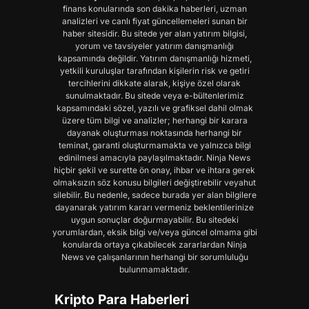
finans konularında son dakika haberleri, uzman
analizleri ve canlı fiyat güncellemeleri sunan bir
haber sitesidir. Bu sitede yer alan yatırım bilgisi,
yorum ve tavsiyeler yatırım danışmanlığı
kapsamında değildir. Yatırım danışmanlığı hizmeti,
yetkili kuruluşlar tarafından kişilerin risk ve getiri
tercihlerini dikkate alarak, kişiye özel olarak
sunulmaktadır. Bu sitede veya e-bültenlerimiz
kapsamındaki sözel, yazılı ve grafiksel dahil olmak
üzere tüm bilgi ve analizler; herhangi bir karara
dayanak oluşturması noktasında herhangi bir
teminat, garanti oluşturmamakta ve yalnızca bilgi
edinilmesi amacıyla paylaşılmaktadır. Ninja News
hiçbir şekil ve surette ön onay, ihbar ve ihtara gerek
olmaksızın söz konusu bilgileri değiştirebilir veyahut
silebilir. Bu nedenle, sadece burada yer alan bilgilere
dayanarak yatırım kararı vermeniz beklentilerinize
uygun sonuçlar doğurmayabilir. Bu sitedeki
yorumlardan, eksik bilgi ve/veya güncel olmama gibi
konularda ortaya çıkabilecek zararlardan Ninja
News ve çalışanlarının herhangi bir sorumluluğu
bulunmamaktadır.
Kripto Para Haberleri