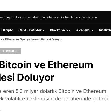
eyimleyin: Hızlı Kripto haber güncellemeleri ile hep bir adım önde olun
lı Kripto
Canlı Grafikler
Blockchain
Akademi
Analizl
in ve Ethereum Opsiyonlarının Vadesi Doluyor
TH) HABERLERI
k Bitcoin ve Ethereum
desi Doluyor
a eren 5,3 milyar dolarlık Bitcoin ve Ethereum
 volatilite beklentisini de beraberinde getirdi.
A