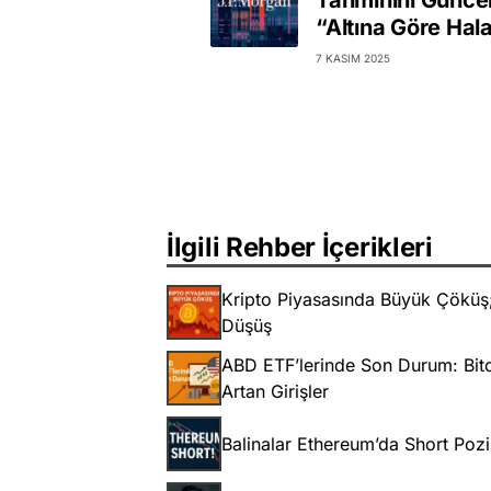
Tahminini Güncel
“Altına Göre Hal
7 KASIM 2025
İlgili Rehber İçerikleri
Kripto Piyasasında Büyük Çöküş; 
Düşüş
ABD ETF’lerinde Son Durum: Bitc
Artan Girişler
Balinalar Ethereum’da Short Pozi