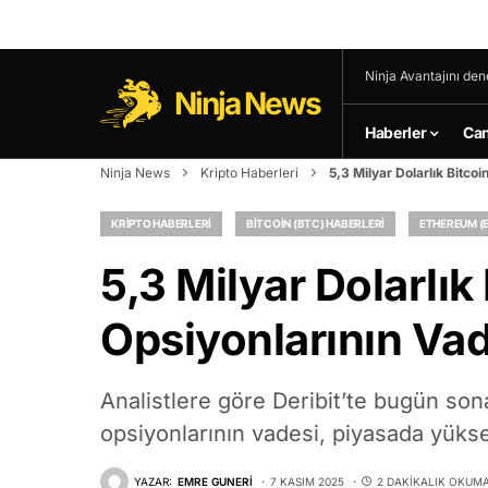
Ninja Avantajını den
Ninja News
Haberler
Can
Ninja News
Kripto Haberleri
5,3 Milyar Dolarlık Bitco
KRIPTO HABERLERI
BITCOIN (BTC) HABERLERI
ETHEREUM (E
5,3 Milyar Dolarlı
Opsiyonlarının Va
Analistlere göre Deribit’te bugün son
opsiyonlarının vadesi, piyasada yüksek
YAZAR:
EMRE GUNERI
7 KASIM 2025
2 DAKIKALIK OKUM