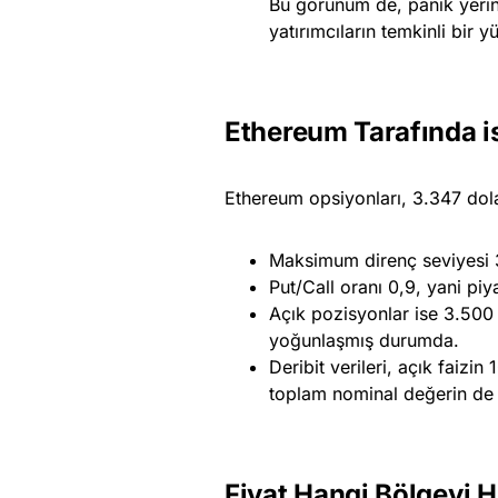
Bu görünüm de, panik yerine
yatırımcıların temkinli bir y
Ethereum Tarafında 
Ethereum opsiyonları, 3.347 dola
Maksimum direnç seviyesi 3
Put/Call oranı 0,9, yani piy
Açık pozisyonlar ise 3.500 
yoğunlaşmış durumda.
Deribit verileri, açık faizi
toplam nominal değerin de 7
Fiyat Hangi Bölgeyi H