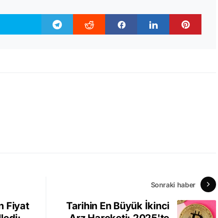
Sonraki haber
 Fiyat
Tarihin En Büyük İkinci