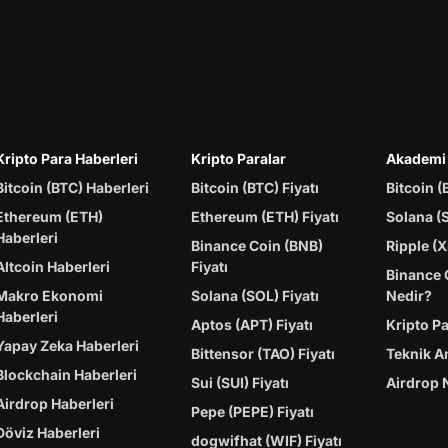
Kripto Para Haberleri
Kripto Paralar
Akademi
Bitcoin (BTC) Haberleri
Bitcoin (BTC) Fiyatı
Bitcoin (
Ethereum (ETH)
Ethereum (ETH) Fiyatı
Solana (
Haberleri
Binance Coin (BNB)
Ripple (X
Altcoin Haberleri
Fiyatı
Binance 
Makro Ekonomi
Solana (SOL) Fiyatı
Nedir?
Haberleri
Aptos (APT) Fiyatı
Kripto P
Yapay Zeka Haberleri
Bittensor (TAO) Fiyatı
Teknik A
Blockchain Haberleri
Sui (SUI) Fiyatı
Airdrop 
Airdrop Haberleri
Pepe (PEPE) Fiyatı
Döviz Haberleri
dogwifhat (WIF) Fiyatı