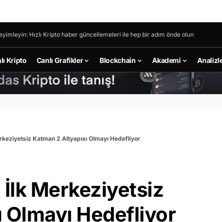
eyimleyin: Hızlı Kripto haber güncellemeleri ile hep bir adım önde olun
lı Kripto
Canlı Grafikler
Blockchain
Akademi
Analizl
erkeziyetsiz Katman 2 Altyapısı Olmayı Hedefliyor
 İlk Merkeziyetsiz
 Olmayı Hedefliyor