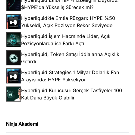
Hyperliquid Ekibi HIP-4 Özelliğini Duyurdu:
$HYPE'da Yükseliş Sürecek mi?
Hyperliquid’de Emtia Rüzgarı: HYPE %50
Yükseldi, Açık Pozisyon Rekor Seviyede
Hyperliquid İşlem Hacminde Lider, Açık
Pozisyonlarda ise Farkı Açtı
Hyperliquid, Token Satışı İddialarına Açıklık
Getirdi
Hyperliquid Strategies 1 Milyar Dolarlık Fon
Arayışında: HYPE Yükseliyor
Hyperliquid Kurucusu: Gerçek Tasfiyeler 100
Kat Daha Büyük Olabilir
Ninja Akademi