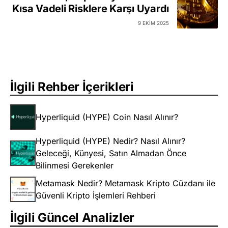
Kısa Vadeli Risklere Karşı Uyardı
9 EKIM 2025
İlgili Rehber İçerikleri
Hyperliquid (HYPE) Coin Nasıl Alınır?
Hyperliquid (HYPE) Nedir? Nasıl Alınır?
Geleceği, Künyesi, Satın Almadan Önce
Bilinmesi Gerekenler
Metamask Nedir? Metamask Kripto Cüzdanı ile
Güvenli Kripto İşlemleri Rehberi
İlgili Güncel Analizler