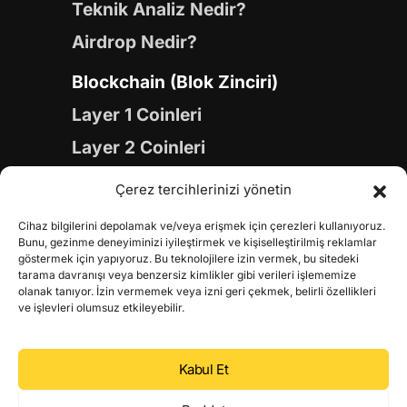
Teknik Analiz Nedir?
Airdrop Nedir?
Blockchain (Blok Zinciri)
Layer 1 Coinleri
Layer 2 Coinleri
Yapay Zeka (AI) Coinleri
Çerez tercihlerinizi yönetin
Meme Coinleri
Cihaz bilgilerini depolamak ve/veya erişmek için çerezleri kullanıyoruz.
Gaming Coinleri
Bunu, gezinme deneyiminizi iyileştirmek ve kişiselleştirilmiş reklamlar
göstermek için yapıyoruz. Bu teknolojilere izin vermek, bu sitedeki
RWA Coinleri
tarama davranışı veya benzersiz kimlikler gibi verileri işlememize
olanak tanıyor. İzin vermemek veya izni geri çekmek, belirli özellikleri
DeFi Coinleri
ve işlevleri olumsuz etkileyebilir.
DePIN Coinleri
Kabul Et
Metaverse Coinleri