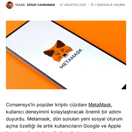
YAZAR:
SENAY KAHRAMAN
27 AĞUSTOS 2025
1 DAKIKALIK OKUMA
Consensys’in popüler kripto cüzdanı
MetaMask
,
kullanıcı deneyimini kolaylaştıracak önemli bir adımı
duyurdu. Metamask, dün sunulan yeni sosyal oturum
açma özelliği ile artık kullanıcıların Google ve Apple