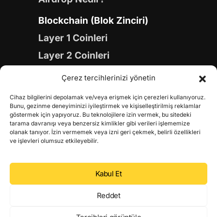
Blockchain (Blok Zinciri)
Layer 1 Coinleri
Layer 2 Coinleri
Yapay Zeka (AI) Coinleri
Çerez tercihlerinizi yönetin
Meme Coinleri
Cihaz bilgilerini depolamak ve/veya erişmek için çerezleri kullanıyoruz.
Gaming Coinleri
Bunu, gezinme deneyiminizi iyileştirmek ve kişiselleştirilmiş reklamlar
göstermek için yapıyoruz. Bu teknolojilere izin vermek, bu sitedeki
RWA Coinleri
tarama davranışı veya benzersiz kimlikler gibi verileri işlememize
olanak tanıyor. İzin vermemek veya izni geri çekmek, belirli özellikleri
DeFi Coinleri
ve işlevleri olumsuz etkileyebilir.
DePIN Coinleri
Kabul Et
Metaverse Coinleri
Web 3.0 Coinleri
Reddet
Coin Türevleri