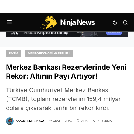
Ninja News
EMTIA
MAKRO EKONOMI HABERLERI
Merkez Bankası Rezervlerinde Yeni
Rekor: Altının Payı Artıyor!
Türkiye Cumhuriyet Merkez Bankası
(TCMB), toplam rezervlerini 159,4 milyar
dolara çıkararak tarihi bir rekor kırdı.
YAZAR:
EMRE KAYA
12 ARALIK 2024
2 DAKIKALIK OKUMA