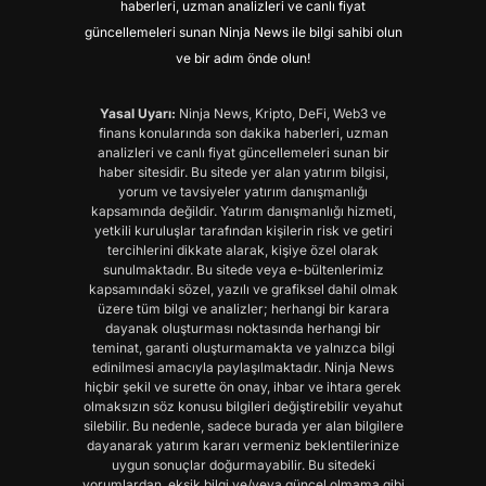
haberleri, uzman analizleri ve canlı fiyat
güncellemeleri sunan Ninja News ile bilgi sahibi olun
ve bir adım önde olun!
Yasal Uyarı:
Ninja News, Kripto, DeFi, Web3 ve
finans konularında son dakika haberleri, uzman
analizleri ve canlı fiyat güncellemeleri sunan bir
haber sitesidir. Bu sitede yer alan yatırım bilgisi,
yorum ve tavsiyeler yatırım danışmanlığı
kapsamında değildir. Yatırım danışmanlığı hizmeti,
yetkili kuruluşlar tarafından kişilerin risk ve getiri
tercihlerini dikkate alarak, kişiye özel olarak
sunulmaktadır. Bu sitede veya e-bültenlerimiz
kapsamındaki sözel, yazılı ve grafiksel dahil olmak
üzere tüm bilgi ve analizler; herhangi bir karara
dayanak oluşturması noktasında herhangi bir
teminat, garanti oluşturmamakta ve yalnızca bilgi
edinilmesi amacıyla paylaşılmaktadır. Ninja News
hiçbir şekil ve surette ön onay, ihbar ve ihtara gerek
olmaksızın söz konusu bilgileri değiştirebilir veyahut
silebilir. Bu nedenle, sadece burada yer alan bilgilere
dayanarak yatırım kararı vermeniz beklentilerinize
uygun sonuçlar doğurmayabilir. Bu sitedeki
yorumlardan, eksik bilgi ve/veya güncel olmama gibi