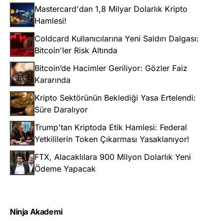
Mastercard'dan 1,8 Milyar Dolarlık Kripto
Hamlesi!
Coldcard Kullanıcılarına Yeni Saldırı Dalgası:
Bitcoin'ler Risk Altında
Bitcoin’de Hacimler Geriliyor: Gözler Faiz
Kararında
Kripto Sektörünün Beklediği Yasa Ertelendi:
Süre Daralıyor
Trump'tan Kriptoda Etik Hamlesi: Federal
Yetkililerin Token Çıkarması Yasaklanıyor!
FTX, Alacaklılara 900 Milyon Dolarlık Yeni
Ödeme Yapacak
Ninja Akademi