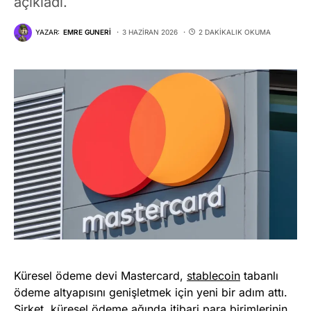
açıkladı.
YAZAR:
EMRE GUNERI
3 HAZIRAN 2026
2 DAKIKALIK OKUMA
Küresel ödeme devi Mastercard,
stablecoin
tabanlı
ödeme altyapısını genişletmek için yeni bir adım attı.
Şirket, küresel ödeme ağında itibari para birimlerinin