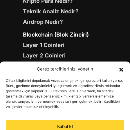
Kripto Para Nedir?
Teknik Analiz Nedir?
Airdrop Nedir?
Blockchain (Blok Zinciri)
Layer 1 Coinleri
Layer 2 Coinleri
Yapay Zeka (AI) Coinleri
Çerez tercihlerinizi yönetin
Meme Coinleri
Cihaz bilgilerini depolamak ve/veya erişmek için çerezleri kullanıyoruz.
Gaming Coinleri
Bunu, gezinme deneyiminizi iyileştirmek ve kişiselleştirilmiş reklamlar
göstermek için yapıyoruz. Bu teknolojilere izin vermek, bu sitedeki
RWA Coinleri
tarama davranışı veya benzersiz kimlikler gibi verileri işlememize
olanak tanıyor. İzin vermemek veya izni geri çekmek, belirli özellikleri
DeFi Coinleri
ve işlevleri olumsuz etkileyebilir.
DePIN Coinleri
Kabul Et
Metaverse Coinleri