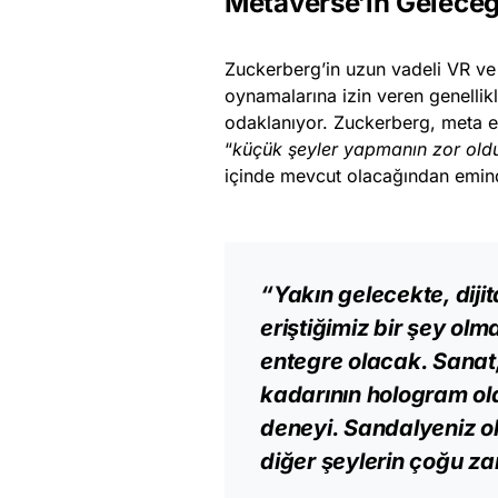
Metaverse’in Geleceğ
Zuckerberg’in uzun vadeli VR ve 
oynamalarına izin veren genellikl
odaklanıyor. Zuckerberg, meta et
“
küçük şeyler yapmanın zor old
içinde mevcut olacağından emin
“Yakın gelecekte, diji
eriştiğimiz bir şey ol
entegre olacak. Sanat,
kadarının hologram ol
deneyi. Sandalyeniz o
diğer şeylerin çoğu za