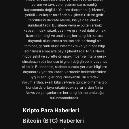
yorum ve tavsiyeler yatırım danışmanlığı
kapsamında değildir. Yatırım danışmanlığı hizmeti,
yetkili kuruluşlar tarafından kişilerin risk ve getiri
tercihlerini dikkate alarak, kişiye özel olarak
sunulmaktadır. Bu sitede veya e-bültenlerimiz
kapsamındaki sözel, yazılı ve grafiksel dahil olmak
üzere tüm bilgi ve analizler; herhangi bir karara
dayanak oluşturması noktasında herhangi bir
teminat, garanti oluşturmamakta ve yalnızca bilgi
edinilmesi amacıyla paylaşılmaktadır. Ninja News
hiçbir şekil ve surette ön onay, ihbar ve ihtara gerek
olmaksızın söz konusu bilgileri değiştirebilir veyahut
silebilir. Bu nedenle, sadece burada yer alan bilgilere
dayanarak yatırım kararı vermeniz beklentilerinize
uygun sonuçlar doğurmayabilir. Bu sitedeki
yorumlardan, eksik bilgi ve/veya güncel olmama gibi
konularda ortaya çıkabilecek zararlardan Ninja
News ve çalışanlarının herhangi bir sorumluluğu
bulunmamaktadır.
Kripto Para Haberleri
Bitcoin (BTC) Haberleri