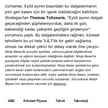
Uzmanlar, Eylül ayının başındaki bu dalgalanmanın
yılın geri kalanı için bir işaret olabileceğini belirtiyor.
Strategas’tan
Thomas Tzitzouris
, “Eylül ayının dalgalı
geçeceğinden şüpheleniyorduk; daha ilk gün,
beklendiği kadar çalkantılı geçtiğini gösteriyor”
yorumunu yaptı. Bu dalgalanmalara rağmen, küresel
tahvillerin bu yıl hala %6,7’lik bir getiri sağlamış
olması ise dikkat çekici bir detay olarak öne çıkıyor.
Ninja News’te sunulan içerikler, yalnızca genel bilgilendirme
amaçlıdır ve yatırım tavsiyesi niteliğinde değildir. Ninja News’te
paylaşılan bilgiler hiçbir şekilde bireysel yatırım kararlarınızı
yönlendirmek için kullanılmamalıdır. Ninja News içeriklerine göre
yatırım kararı kalan kullanıcıların yatırımlarından doğan tüm
sorumluluk kullanıcılara aittir, hiçbir şekilde Ninja News, ortakları,
iştirakleri veya çalışanları sorumlu tutulamaz. Sorumluluk Reddi
Beyanı’nın tamamını okumak için
tıklayınız
.
ABD
Küresel Piyasa
Tahvil
Teknoloji