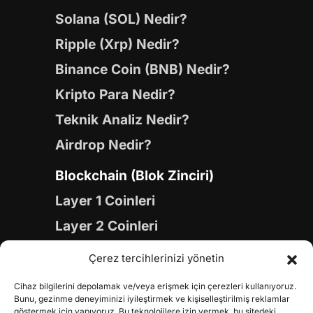
Solana (SOL) Nedir?
Ripple (Xrp) Nedir?
Binance Coin (BNB) Nedir?
Kripto Para Nedir?
Teknik Analiz Nedir?
Airdrop Nedir?
Blockchain (Blok Zinciri)
Layer 1 Coinleri
Layer 2 Coinleri
Yapay Zeka (AI) Coinleri
Çerez tercihlerinizi yönetin
Meme Coinleri
Cihaz bilgilerini depolamak ve/veya erişmek için çerezleri kullanıyoruz.
Gaming Coinleri
Bunu, gezinme deneyiminizi iyileştirmek ve kişiselleştirilmiş reklamlar
göstermek için yapıyoruz. Bu teknolojilere izin vermek, bu sitedeki