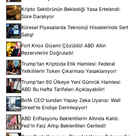
Kripto Sektörünün Beklediği Yasa Ertelendi:
Süre Daralıyor
Küresel Piyasalarda Teknoloji Hisselerinde Sert
Satış!
Fort Knox Gizemi Çözüldü! ABD Altın
Rezervlerini Doğruladı!
Trump'tan Kriptoda Etik Hamlesi: Federal
Yetkililerin Token Çıkarması Yasaklanıyor!
Trump'tan 60 Ülkeye Yeni Gümrük Hamlesi:
ABD Bu Hafta Tarifeleri Açıklayabilir!
BofA CEO'sundan Yapay Zeka Uyarısı: Wall
Street'te Endişe Derinleşiyor!
ABD Enflasyonu Beklentilerin Altında Kaldı:
Fed'in Faiz Artışı Beklentileri Geriledi!