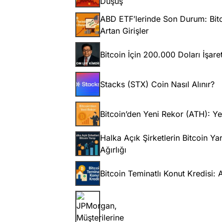
Düşüş
ABD ETF’lerinde Son Durum: Bitc
Artan Girişler
Bitcoin İçin 200.000 Doları İşare
Stacks (STX) Coin Nasıl Alınır?
Bitcoin’den Yeni Rekor (ATH): Ye
Halka Açık Şirketlerin Bitcoin Y
Ağırlığı
Bitcoin Teminatlı Konut Kredisi: