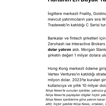
İngiltere merkezli Fnality, Gol
mevcut yatırımcıların yanı sıra
Tradeweb’in katıldığı C Serisi t
Bankalar ve fintech şirketleri için
Zerohash ise Interactive Brokers
dolar yatırım
aldı. Morgan Stanley
şirketin değeri 1 milyar dolara ula
Hong Kong merkezli ödeme giriş
Vertex Ventures’ın katıldığı stra
milyon dolar. 2023’te kurulan şirk
kullanıcıya ve yıllık 10 milyar do
Ninja News’te sunulan içerikler, yalnızca ge
Ninja News’te paylaşılan bilgiler hiçbir şek
Ninja News içeriklerine göre yatırım kararı
aittir, hiçbir şekilde Ninja News, ortakları