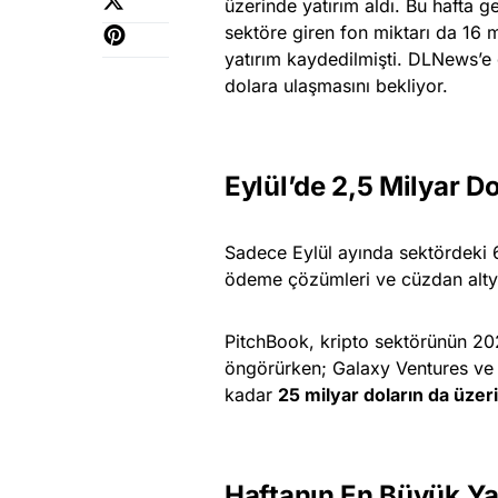
üzerinde yatırım aldı. Bu hafta ge
sektöre giren fon miktarı da 16 m
yatırım kaydedilmişti. DLNews’e g
dolara ulaşmasını bekliyor.
Eylül’de 2,5 Milyar D
Sadece Eylül ayında sektördeki 63
ödeme çözümleri ve cüzdan altyap
PitchBook, kripto sektörünün 20
öngörürken; Galaxy Ventures ve C
kadar
25 milyar doların da üzer
Haftanın En Büyük Yat