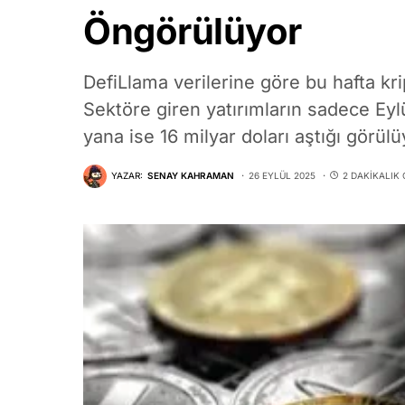
Öngörülüyor
DefiLlama verilerine göre bu hafta kri
Sektöre giren yatırımların sadece Eyl
yana ise 16 milyar doları aştığı görülü
YAZAR:
SENAY KAHRAMAN
26 EYLÜL 2025
2 DAKIKALIK