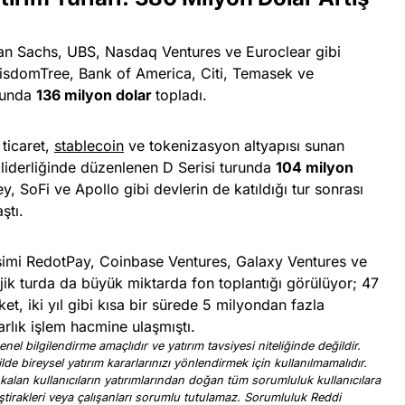
dman Sachs, UBS, Nasdaq Ventures ve Euroclear gibi
 WisdomTree, Bank of America, Citi, Temasek ve
urunda
136 milyon dolar
topladı.
 ticaret,
stablecoin
ve tokenizasyon altyapısı sunan
 liderliğinde düzenlenen D Serisi turunda
104 milyon
, SoFi ve Apollo gibi devlerin de katıldığı tur sonrası
ştı.
imi RedotPay, Coinbase Ventures, Galaxy Ventures ve
tejik turda da büyük miktarda fon toplantığı görülüyor; 47
et, iki yıl gibi kısa bir sürede 5 milyondan fazla
larlık işlem hacmine ulaşmıştı.
nel bilgilendirme amaçlıdır ve yatırım tavsiyesi niteliğinde değildir.
ilde bireysel yatırım kararlarınızı yönlendirmek için kullanılmamalıdır.
 kalan kullanıcıların yatırımlarından doğan tüm sorumluluk kullanıcılara
, iştirakleri veya çalışanları sorumlu tutulamaz. Sorumluluk Reddi