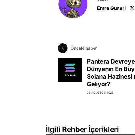
Emre Guneri
Önceki haber
Pantera Devreye 
Dünyanın En Bü
Solana Hazinesi 
Geliyor?
26 AĞUSTOS 2025
İlgili Rehber İçerikleri