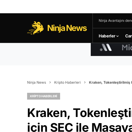
Ninja Avantajını den
Ninja News
Haberler
Can
Ninja News
Kripto Haberleri
Kraken, Tokenleştirilmiş 
KRIPTO HABERLERI
Kraken, Tokenleşti
için SEC ile Masay