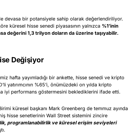
devasa bir potansiyele sahip olarak değerlendiriliyor.
göre küresel hisse senedi piyasasının yalnızca
%1’inin
a değerini 1,3 trilyon doların da üzerine taşıyabilir.
 ise Değişiyor
imiz hafta yayımladığı bir ankette, hisse senedi ve kripto
’li yatırımcının %65’i, önümüzdeki on yılda kripto
a iyi performans göstermesini beklediklerini ifade etti.
ş Birimi küresel başkanı Mark Greenberg de temmuz ayında
iş hisse senetlerinin Wall Street sistemini zincire
rlik, programlanabilirlik ve küresel erişim seviyeleri
tı.