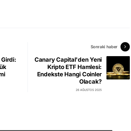
Sonraki haber
Girdi:
Canary Capital'den Yeni
yük
Kripto ETF Hamlesi:
mi
Endekste Hangi Coinler
Olacak?
26 AĞUSTOS 2025