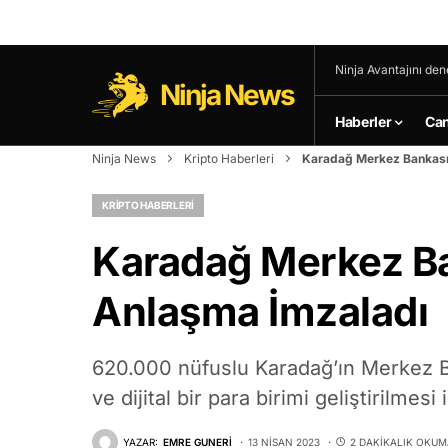
Ninja Avantajını den
Ninja News
Haberler
Can
Ninja News
Kripto Haberleri
Karadağ Merkez Bankası 
KRIPTO HABERLERI
Karadağ Merkez Ban
Anlaşma İmzaladı
620.000 nüfuslu Karadağ’ın Merkez Ba
ve dijital bir para birimi geliştirilmesi 
YAZAR:
EMRE GUNERI
13 NISAN 2023
2 DAKIKALIK OKUM