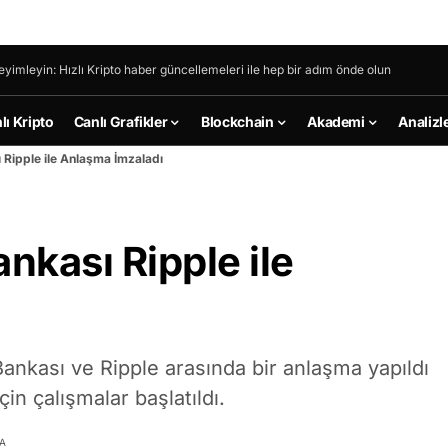
eyimleyin: Hızlı Kripto haber güncellemeleri ile hep bir adım önde olun
lı Kripto
Canlı Grafikler
Blockchain
Akademi
Analizl
Ripple ile Anlaşma İmzaladı
kası Ripple ile
nkası ve Ripple arasında bir anlaşma yapıldı
için çalışmalar başlatıldı.
A