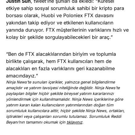
Justin Sun
, tweet’ine şunları da ekledi: “Küresel
etkiye sahip sosyal sorumluluk sahibi bir kripto para
borsası olarak, Huobi ve Poloniex FTX davasını
yakından takip ediyor ve etkilenen kullanıcıların
yanında duruyor. FTX müşterilerinin varlıklarını hızlı ve
kolay bir şekilde sorgulayabilecekleri bir araç.”
“Ben de FTX alacaklılarından biriyim ve toplumla
birlikte çalışarak, hem FTX kullanıcıları hem de
alacaklıları en fazla varlıklarını geri kazanabilme
amacındayız.”
Ninja News’te sunulan içerikler, yalnızca genel bilgilendirme
amaçlıdır ve yatırım tavsiyesi niteliğinde değildir. Ninja News’te
paylaşılan bilgiler hiçbir şekilde bireysel yatırım kararlarınızı
yönlendirmek için kullanılmamalıdır. Ninja News içeriklerine göre
yatırım kararı kalan kullanıcıların yatırımlarından doğan tüm
sorumluluk kullanıcılara aittir, hiçbir şekilde Ninja News, ortakları,
iştirakleri veya çalışanları sorumlu tutulamaz. Sorumluluk Reddi
Beyanı’nın tamamını okumak için
tıklayınız
.