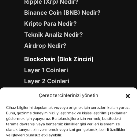
Ripple (Xrp) Nedir?
Binance Coin (BNB) Nedir?
Kripto Para Nedir?
Teknik Analiz Nedir?
Airdrop Nedir?
Blockchain (Blok Zinciri)
Layer 1 Coinleri
Layer 2 Coinleri
Yapay Zeka (AI) Coinleri
Çerez tercihlerinizi yönetin
Meme Coinleri
Cihaz bilgilerini depolamak ve/veya erişmek için çerezleri kullanıyoruz.
Gaming Coinleri
Bunu, gezinme deneyiminizi iyileştirmek ve kişiselleştirilmiş reklamlar
göstermek için yapıyoruz. Bu teknolojilere izin vermek, bu sitedeki
RWA Coinleri
tarama davranışı veya benzersiz kimlikler gibi verileri işlememize
olanak tanıyor. İzin vermemek veya izni geri çekmek, belirli özellikleri
DeFi Coinleri
ve işlevleri olumsuz etkileyebilir.