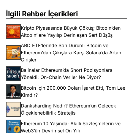
İlgili Rehber İçerikleri
Kripto Piyasasında Büyük Çöküş; Bitcoin’den
Altcoin’lere Yayılıp Derinleşen Sert Düşüş
ABD ETF’lerinde Son Durum: Bitcoin ve
Ethereum’dan Çıkışlara Karşı Solana’da Artan
Girişler
Balinalar Ethereum’da Short Pozisyonlara
Yöneldi: On-Chain Veriler Ne Diyor?
Bitcoin İçin 200.000 Doları İşaret Etti, Tom Lee
Kimdir?
Danksharding Nedir? Ethereum’un Gelecek
Ölçeklenebilirlik Stratejisi
Ethereum 10 Yaşında: Akıllı Sözleşmelerin ve
Web3’ün Devrimsel On Yılı