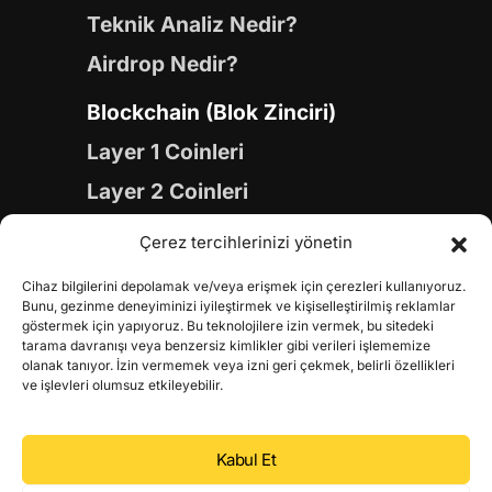
Teknik Analiz Nedir?
Airdrop Nedir?
Blockchain (Blok Zinciri)
Layer 1 Coinleri
Layer 2 Coinleri
Yapay Zeka (AI) Coinleri
Çerez tercihlerinizi yönetin
Meme Coinleri
Cihaz bilgilerini depolamak ve/veya erişmek için çerezleri kullanıyoruz.
Gaming Coinleri
Bunu, gezinme deneyiminizi iyileştirmek ve kişiselleştirilmiş reklamlar
göstermek için yapıyoruz. Bu teknolojilere izin vermek, bu sitedeki
RWA Coinleri
tarama davranışı veya benzersiz kimlikler gibi verileri işlememize
olanak tanıyor. İzin vermemek veya izni geri çekmek, belirli özellikleri
DeFi Coinleri
ve işlevleri olumsuz etkileyebilir.
DePIN Coinleri
Kabul Et
Metaverse Coinleri