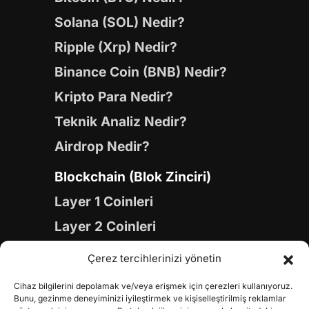
Solana (SOL) Nedir?
Ripple (Xrp) Nedir?
Binance Coin (BNB) Nedir?
Kripto Para Nedir?
Teknik Analiz Nedir?
Airdrop Nedir?
Blockchain (Blok Zinciri)
Layer 1 Coinleri
Layer 2 Coinleri
Yapay Zeka (AI) Coinleri
Çerez tercihlerinizi yönetin
Meme Coinleri
Cihaz bilgilerini depolamak ve/veya erişmek için çerezleri kullanıyoruz.
Gaming Coinleri
Bunu, gezinme deneyiminizi iyileştirmek ve kişiselleştirilmiş reklamlar