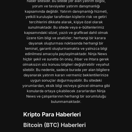
haber sitesidir. Bu sitede yer alan yatırım bilgisi,
yorum ve tavsiyeler yatırım danışmanlığı
kapsamında değildir. Yatırım danışmanlığı hizmeti,
yetkili kuruluşlar tarafından kişilerin risk ve getiri
tercihlerini dikkate alarak, kişiye özel olarak
sunulmaktadır. Bu sitede veya e-bültenlerimiz
kapsamındaki sözel, yazılı ve grafiksel dahil olmak
üzere tüm bilgi ve analizler; herhangi bir karara
dayanak oluşturması noktasında herhangi bir
teminat, garanti oluşturmamakta ve yalnızca bilgi
edinilmesi amacıyla paylaşılmaktadır. Ninja News
hiçbir şekil ve surette ön onay, ihbar ve ihtara gerek
olmaksızın söz konusu bilgileri değiştirebilir veyahut
silebilir. Bu nedenle, sadece burada yer alan bilgilere
dayanarak yatırım kararı vermeniz beklentilerinize
uygun sonuçlar doğurmayabilir. Bu sitedeki
yorumlardan, eksik bilgi ve/veya güncel olmama gibi
konularda ortaya çıkabilecek zararlardan Ninja
News ve çalışanlarının herhangi bir sorumluluğu
bulunmamaktadır.
Kripto Para Haberleri
Bitcoin (BTC) Haberleri