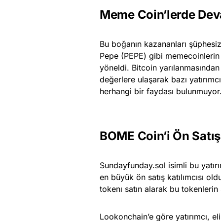
Meme Coin’lerde Dev
Bu boğanın kazananları şüphesiz
Pepe (PEPE) gibi memecoinlerin 
yöneldi. Bitcoin yarılanmasında
değerlere ulaşarak bazı yatırımc
herhangi bir faydası bulunmuyor.
BOME Coin’i Ön Satış
Sundayfunday.sol isimli bu yat
en büyük ön satış katılımcısı ol
tokenı satın alarak bu tokenlerin
Lookonchain’e göre yatırımcı, el