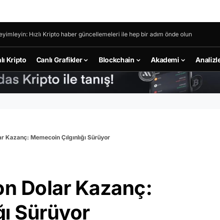
eyimleyin: Hızlı Kripto haber güncellemeleri ile hep bir adım önde olun
lı Kripto
Canlı Grafikler
Blockchain
Akademi
Analizl
ar Kazanç: Memecoin Çılgınlığı Sürüyor
on Dolar Kazanç:
ğı Sürüyor