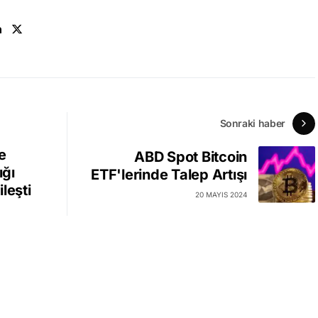
n
Sonraki haber
e
ABD Spot Bitcoin
ığı
ETF'lerinde Talep Artışı
leşti
20 MAYIS 2024