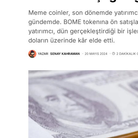
Meme coinler, son dönemde yatırımcıl
gündemde. BOME tokenına ön satışla 
yatırımcı, dün gerçekleştirdiği bir i
doların üzerinde kâr elde etti.
YAZAR:
SENAY KAHRAMAN
20 MAYIS 2024
2 DAKIKALIK