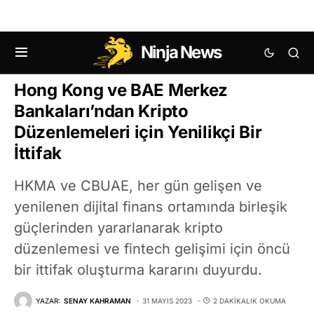
Ninja News
KRIPTO HABERLERI
Hong Kong ve BAE Merkez
Bankaları’ndan Kripto
Düzenlemeleri için Yenilikçi Bir
İttifak
HKMA ve CBUAE, her gün gelişen ve
yenilenen dijital finans ortamında birleşik
güçlerinden yararlanarak kripto
düzenlemesi ve fintech gelişimi için öncü
bir ittifak oluşturma kararını duyurdu.
YAZAR:
SENAY KAHRAMAN
31 MAYIS 2023
2 DAKIKALIK OKUMA