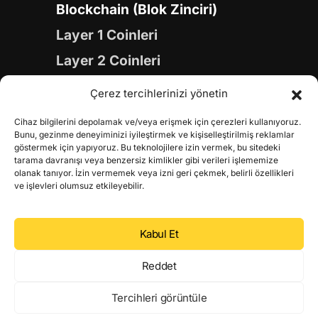
Blockchain (Blok Zinciri)
Layer 1 Coinleri
Layer 2 Coinleri
Yapay Zeka (AI) Coinleri
Çerez tercihlerinizi yönetin
Meme Coinleri
Cihaz bilgilerini depolamak ve/veya erişmek için çerezleri kullanıyoruz.
Gaming Coinleri
Bunu, gezinme deneyiminizi iyileştirmek ve kişiselleştirilmiş reklamlar
göstermek için yapıyoruz. Bu teknolojilere izin vermek, bu sitedeki
RWA Coinleri
tarama davranışı veya benzersiz kimlikler gibi verileri işlememize
olanak tanıyor. İzin vermemek veya izni geri çekmek, belirli özellikleri
DeFi Coinleri
ve işlevleri olumsuz etkileyebilir.
DePIN Coinleri
Kabul Et
Metaverse Coinleri
Web 3.0 Coinleri
Reddet
Coin Türevleri
Tercihleri görüntüle