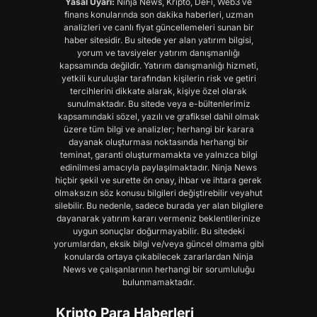
Yasal Uyarı:
Ninja News, Kripto, DeFi, Web3 ve
finans konularında son dakika haberleri, uzman
analizleri ve canlı fiyat güncellemeleri sunan bir
haber sitesidir. Bu sitede yer alan yatırım bilgisi,
yorum ve tavsiyeler yatırım danışmanlığı
kapsamında değildir. Yatırım danışmanlığı hizmeti,
yetkili kuruluşlar tarafından kişilerin risk ve getiri
tercihlerini dikkate alarak, kişiye özel olarak
sunulmaktadır. Bu sitede veya e-bültenlerimiz
kapsamındaki sözel, yazılı ve grafiksel dahil olmak
üzere tüm bilgi ve analizler; herhangi bir karara
dayanak oluşturması noktasında herhangi bir
teminat, garanti oluşturmamakta ve yalnızca bilgi
edinilmesi amacıyla paylaşılmaktadır. Ninja News
hiçbir şekil ve surette ön onay, ihbar ve ihtara gerek
olmaksızın söz konusu bilgileri değiştirebilir veyahut
silebilir. Bu nedenle, sadece burada yer alan bilgilere
dayanarak yatırım kararı vermeniz beklentilerinize
uygun sonuçlar doğurmayabilir. Bu sitedeki
yorumlardan, eksik bilgi ve/veya güncel olmama gibi
konularda ortaya çıkabilecek zararlardan Ninja
News ve çalışanlarının herhangi bir sorumluluğu
bulunmamaktadır.
Kripto Para Haberleri