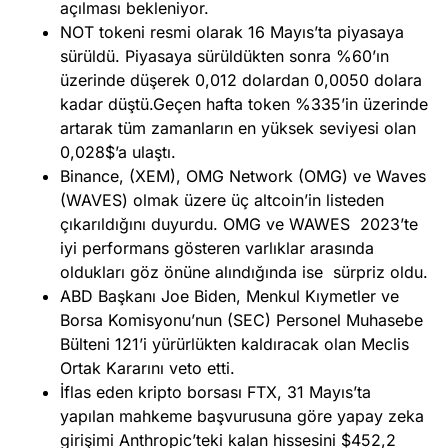
açılması bekleniyor.
NOT tokeni resmi olarak 16 Mayıs’ta piyasaya
sürüldü. Piyasaya sürüldükten sonra %60’ın
üzerinde düşerek 0,012 dolardan 0,0050 dolara
kadar düştü.Geçen hafta token %335’in üzerinde
artarak tüm zamanların en yüksek seviyesi olan
0,028$’a ulaştı.
Binance, (XEM), OMG Network (OMG) ve Waves
(WAVES) olmak üzere üç altcoin’in listeden
çıkarıldığını duyurdu. OMG ve WAWES 2023’te
iyi performans gösteren varlıklar arasında
oldukları göz önüne alındığında ise sürpriz oldu.
ABD Başkanı Joe Biden, Menkul Kıymetler ve
Borsa Komisyonu’nun (SEC) Personel Muhasebe
Bülteni 121’i yürürlükten kaldıracak olan Meclis
Ortak Kararını veto etti.
İflas eden kripto borsası FTX, 31 Mayıs’ta
yapılan mahkeme başvurusuna göre yapay zeka
girişimi Anthropic’teki kalan hissesini $452,2