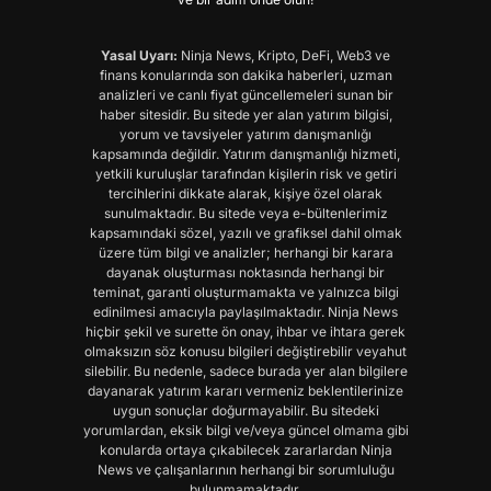
Yasal Uyarı:
Ninja News, Kripto, DeFi, Web3 ve
finans konularında son dakika haberleri, uzman
analizleri ve canlı fiyat güncellemeleri sunan bir
haber sitesidir. Bu sitede yer alan yatırım bilgisi,
yorum ve tavsiyeler yatırım danışmanlığı
kapsamında değildir. Yatırım danışmanlığı hizmeti,
yetkili kuruluşlar tarafından kişilerin risk ve getiri
tercihlerini dikkate alarak, kişiye özel olarak
sunulmaktadır. Bu sitede veya e-bültenlerimiz
kapsamındaki sözel, yazılı ve grafiksel dahil olmak
üzere tüm bilgi ve analizler; herhangi bir karara
dayanak oluşturması noktasında herhangi bir
teminat, garanti oluşturmamakta ve yalnızca bilgi
edinilmesi amacıyla paylaşılmaktadır. Ninja News
hiçbir şekil ve surette ön onay, ihbar ve ihtara gerek
olmaksızın söz konusu bilgileri değiştirebilir veyahut
silebilir. Bu nedenle, sadece burada yer alan bilgilere
dayanarak yatırım kararı vermeniz beklentilerinize
uygun sonuçlar doğurmayabilir. Bu sitedeki
yorumlardan, eksik bilgi ve/veya güncel olmama gibi
konularda ortaya çıkabilecek zararlardan Ninja
News ve çalışanlarının herhangi bir sorumluluğu
bulunmamaktadır.