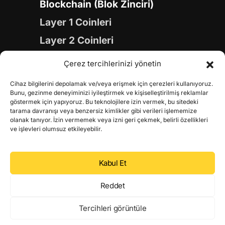
Blockchain (Blok Zinciri)
Layer 1 Coinleri
Layer 2 Coinleri
Yapay Zeka (AI) Coinleri
Çerez tercihlerinizi yönetin
Meme Coinleri
Cihaz bilgilerini depolamak ve/veya erişmek için çerezleri kullanıyoruz.
Gaming Coinleri
Bunu, gezinme deneyiminizi iyileştirmek ve kişiselleştirilmiş reklamlar
göstermek için yapıyoruz. Bu teknolojilere izin vermek, bu sitedeki
RWA Coinleri
tarama davranışı veya benzersiz kimlikler gibi verileri işlememize
olanak tanıyor. İzin vermemek veya izni geri çekmek, belirli özellikleri
DeFi Coinleri
ve işlevleri olumsuz etkileyebilir.
DePIN Coinleri
Kabul Et
Metaverse Coinleri
Web 3.0 Coinleri
Reddet
Coin Türevleri
Tercihleri görüntüle