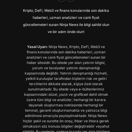
Kripto, DeFi, Web3 ve finans konularında son dakika
haberleri, uzman analizleri ve canlı fiyat
güncellemeleri sunan Ninja News ile bilgi sahibi olun
ve bir adım önde olun!
Yasal Uyarı:
Ninja News, Kripto, DeFi, Web3 ve
finans konularında son dakika haberleri, uzman
analizleri ve canlı fiyat güncellemeleri sunan bir
haber sitesidir. Bu sitede yer alan yatırım bilgisi,
yorum ve tavsiyeler yatırım danışmanlığı
kapsamında değildir. Yatırım danışmanlığı hizmeti,
yetkili kuruluşlar tarafından kişilerin risk ve getiri
tercihlerini dikkate alarak, kişiye özel olarak
sunulmaktadır. Bu sitede veya e-bültenlerimiz
kapsamındaki sözel, yazılı ve grafiksel dahil olmak
üzere tüm bilgi ve analizler; herhangi bir karara
dayanak oluşturması noktasında herhangi bir
teminat, garanti oluşturmamakta ve yalnızca bilgi
edinilmesi amacıyla paylaşılmaktadır. Ninja News
hiçbir şekil ve surette ön onay, ihbar ve ihtara gerek
olmaksızın söz konusu bilgileri değiştirebilir veyahut
silebilir. Bu nedenle, sadece burada yer alan bilgilere