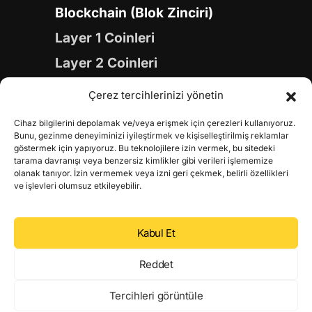
Blockchain (Blok Zinciri)
Layer 1 Coinleri
Layer 2 Coinleri
Yapay Zeka (AI) Coinleri
Çerez tercihlerinizi yönetin
Meme Coinleri
Cihaz bilgilerini depolamak ve/veya erişmek için çerezleri kullanıyoruz.
Gaming Coinleri
Bunu, gezinme deneyiminizi iyileştirmek ve kişiselleştirilmiş reklamlar
göstermek için yapıyoruz. Bu teknolojilere izin vermek, bu sitedeki
RWA Coinleri
tarama davranışı veya benzersiz kimlikler gibi verileri işlememize
olanak tanıyor. İzin vermemek veya izni geri çekmek, belirli özellikleri
DeFi Coinleri
ve işlevleri olumsuz etkileyebilir.
DePIN Coinleri
Kabul Et
Metaverse Coinleri
Web 3.0 Coinleri
Reddet
Coin Türevleri
Tercihleri görüntüle