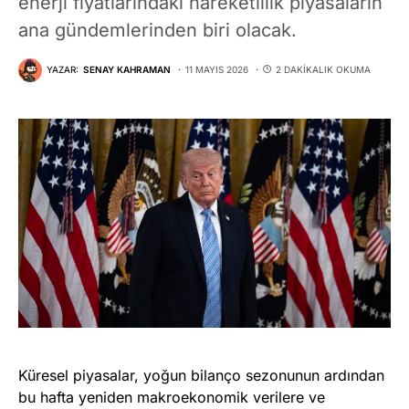
enerji fiyatlarındaki hareketlilik piyasaların
ana gündemlerinden biri olacak.
YAZAR:
SENAY KAHRAMAN
11 MAYIS 2026
2 DAKIKALIK OKUMA
Küresel piyasalar, yoğun bilanço sezonunun ardından
bu hafta yeniden makroekonomik verilere ve