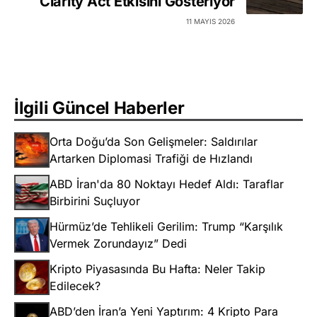
Clarity Act Etkisini Gösteriyor
11 MAYIS 2026
İlgili Güncel Haberler
Orta Doğu’da Son Gelişmeler: Saldırılar
Artarken Diplomasi Trafiği de Hızlandı
ABD İran'da 80 Noktayı Hedef Aldı: Taraflar
Birbirini Suçluyor
Hürmüz’de Tehlikeli Gerilim: Trump “Karşılık
Vermek Zorundayız” Dedi
Kripto Piyasasında Bu Hafta: Neler Takip
Edilecek?
ABD’den İran’a Yeni Yaptırım: 4 Kripto Para