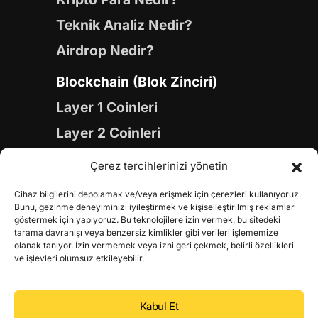
Teknik Analiz Nedir?
Airdrop Nedir?
Blockchain (Blok Zinciri)
Layer 1 Coinleri
Layer 2 Coinleri
Yapay Zeka (AI) Coinleri
Çerez tercihlerinizi yönetin
Meme Coinleri
Cihaz bilgilerini depolamak ve/veya erişmek için çerezleri kullanıyoruz.
Gaming Coinleri
Bunu, gezinme deneyiminizi iyileştirmek ve kişiselleştirilmiş reklamlar
göstermek için yapıyoruz. Bu teknolojilere izin vermek, bu sitedeki
RWA Coinleri
tarama davranışı veya benzersiz kimlikler gibi verileri işlememize
olanak tanıyor. İzin vermemek veya izni geri çekmek, belirli özellikleri
DeFi Coinleri
ve işlevleri olumsuz etkileyebilir.
DePIN Coinleri
Kabul Et
Metaverse Coinleri